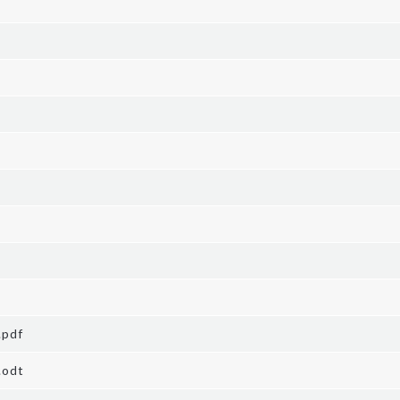
df
odt