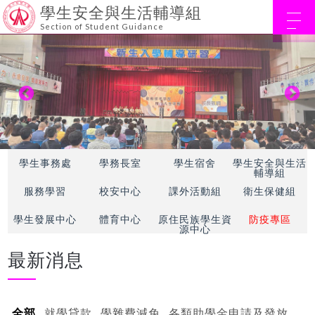
學生安全與生活輔導組
Section of Student Guidance
學生事務處
學務長室
學生宿舍
學生安全與生活
輔導組
服務學習
校安中心
課外活動組
衛生保健組
學生發展中心
體育中心
原住民族學生資
防疫專區
源中心
最新消息
全部
就學貸款
學雜費減免
各類助學金申請及發放