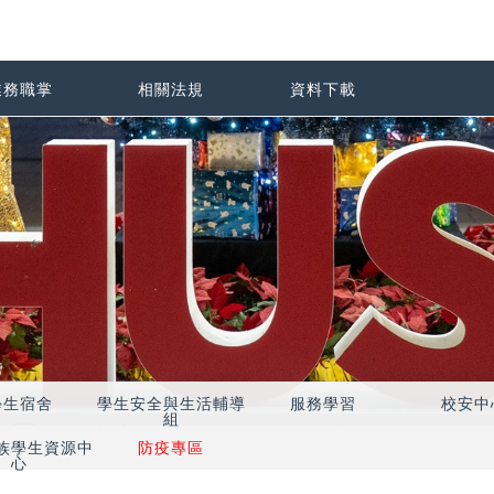
業務職掌
相關法規
資料下載
學生宿舍
學生安全與生活輔導
服務學習
校安中
組
族學生資源中
防疫專區
心