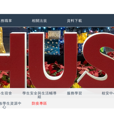
業務職掌
相關法規
資料下載
學生宿舍
學生安全與生活輔導
服務學習
校安中
組
族學生資源中
防疫專區
心