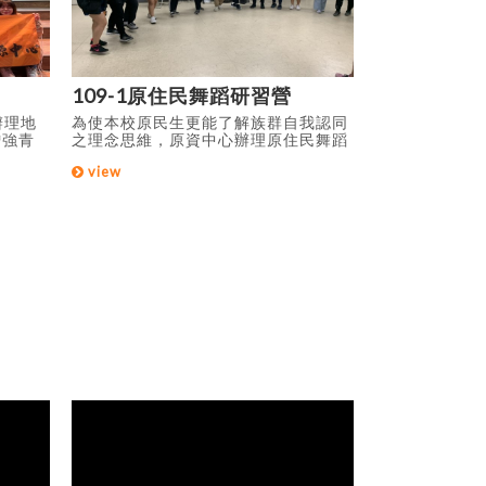
109-1原住民舞蹈研習營
109-1原
辦理地
為使本校原民生更能了解族群自我認同
為協助原住民
增強青
之理念思維，原資中心辦理原住民舞蹈
鼓勵學以致用
觀，藉
研習營，教導內容為台灣原住民十六族
對未來規劃之
view
view
需人才
基本舞步、傳統樂舞創新樂舞及傳統歌
原鄉創業之產
進青年
謠傳唱，藉由此研習營促進族群融合與
育對大地的尊
退，自
教育文化保存及推廣，本次活動分別兩
豆祭之文化祭
過講座
次教學，由不同文化層面的舞蹈老師，
原民學生心中
極的人
傳授指導文化精隨。
生文化永不枯