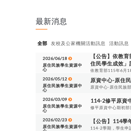
最新消息
全部
友校及公家機關活動訊息
活動訊息
【公告】依教育
2026/06/18
住民學生成效」
原住民族學生資源中
心
依教育部115年6
經常門人事費61萬2
2026/05/12
原資中心-原住
原住民族學生資源中
原資中心-原住民族
心
落環境，認識部落歷
2026/03/09
流，讓學生能從實際
114-2修平原
原住民族學生資源中
居民的互動交流，促
修平原資中心期初部
心
另行通知攜
金相關訊息、本學期原
一、報名網址：原住
2026/02/23
12:10 🔸地點：C0
【公告】114學
三、預計活動地點
原住民族學生資源中
114-2學期，學生申請期
心