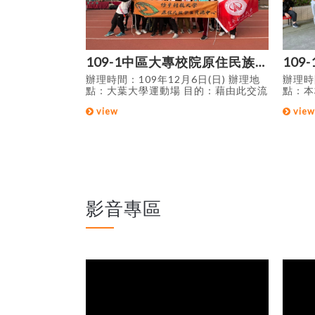
109-2期初迎新交流暨獎助學金申請說明活動
109-1中區大專校院原住民族學生資源中心聯合運動會
109
(二) 辦理地
辦理時間：109年12月6日(日) 辦理地
辦理時
：藉由原資中心
點：大葉大學運動場 目的：藉由此交流
點：本
交流座談會，宣
比賽活動，增進中區大專校院原住民族
本校5
view
view
關訊息及本學期
學生資源中心之情誼，落實原住民族之
美食、
給予原住民族學
精神，讓中區更多的原住民族學生有發
元的活
升族群意識及凝
揮自己技能的平台，盡情揮灑年輕人的
其文化
元族群氣氛。
熱情與活力。
多認識
影音專區