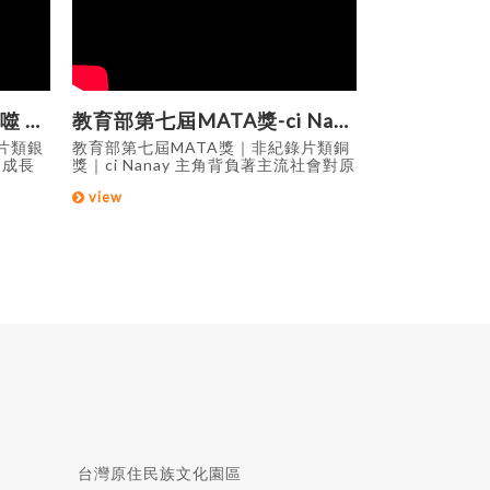
教育部第七屆MATA獎-都噬 Tokay
教育部第七屆MATA獎-ci Nanay
教育部第七屆
片類銀
教育部第七屆MATA獎｜非紀錄片類銅
教育部第七屆M
、成長
獎｜ci Nanay 主角背負著主流社會對原
作｜原青 講述
，但在
住民族群的刻板印象，在求職上遭到不
升學時所遇到
view
view
的刻板
公的對待，他向父親埋怨自己的名字及
笑、媽媽的阻
、貶低
身份時，才從父親的口中得知，父親曾
他最後做出的
民標
經面E過的艱苦年代，以及父親為他取
社會一同漢視？
影音平臺
名的意義。 在親情的鼓舞下，主角決定
MATA影音平
正視自己的原住民身份，用他的智慧，
幽默，與陽光般正向的態度，勇敢地面
對主流社會對他的誤解和歧視。 資料
來源:教育部MATA影音平臺
台灣原住民族文化園區