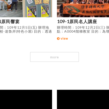
-1原民響宴
109-1原民名人講座
間：109年12月5日(五) 辦理地
辦理時間：109年12月2日(三) 
校-達魯岸(特色小屋) 目的：透過
點：A0004階梯教室 目的：為
4週年校慶活動，結合原住民特色
年學子未來正向發展及職場價值
view
手作及原民歌謠傳唱老師教學多
由名人講座主題分享不同產業所
動，讓本校師生能深刻的去感受
及工作特質與成功經驗；並能促
獨特之處，進而對原住民族有更
學子在進入職場後應有的應對進
與了解。
我管理及表達溝通能力，使其透
活動增加對自我的認識及正面積
more
生觀。