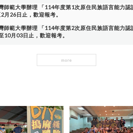
路報名為主，本活動有自費行程。 六、指導單位：教育部 
請系統填寫申請資料、上傳成績單電子檔及繳交紙本資料等流程： 1
灣師範大學辦理 「114年度第1次原住民族語言能力
辦單位：修平科技大學原住民族學生資源中心 九、報名表關閉時間:115
級人數、班級排名之「正本紙本成績單」（或復學前一學期 「正
日至2月26日止，歡迎報考。
動人數上限為14人，報名後將由本單位審核資格(另行通知)。
。 3.成績單不可為歷年或歷學期之平均班級人數、平均班級排名
961100#6232)
成績單電子檔後，可下載申請表PDF檔，請列印該PDF檔為紙本申
灣師範大學辦理 「114年度第2次原住民族語言能力
請表、紙本正本成績單於04/10(五)前，繳交至生活輔到組。 網站
日至10月03日止，歡迎報考。
more