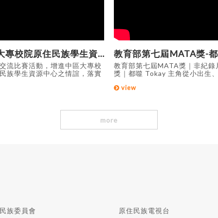
中區大專校院原住民族學生資源中心聯合運動會
交流比賽活動，增進中區大專校
教育部第七屆MATA獎｜非紀錄
民族學生資源中心之情誼，落實
獎｜都噬 Tokay 主角從小出生
族之精神，讓中區更多的原住民
都在北部，對原民文化相當陌生
view
有發揮自己技能的平台，盡情揮
學校生活中經常被同學以原住民
人的熱情與活力。
印象歧視與霸凌，於是開始排斥
自身文化，只想除去身上的原住
籤。 資料來源:教育部MATA
more
民族委員會
原住民族電視台