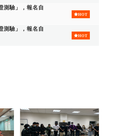
七、主辦單位：修平科技大
.列有114學年度第1學期單
認證測驗」，報名自
年5月14日(四)16時 十、備
本紙本成績單」）。 2.須
 十一、活動洽詢：原資中心
。 二、登入本系統，完成線上
請表，並於申請表上親自簽名或
認證測驗」，報名自
:原住民委員會大專院校獎助學金