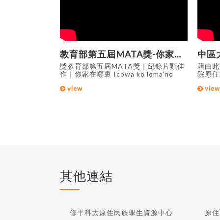
A獎-原青
教育部第五屆MATA獎-你家在哪裏
｜非紀錄片類佳
獎教育部第五屆MATA獎｜紀錄片類佳
藉由此
市原住民青年，在
作｜你家在哪裏 Icowa ko loma'no
院原住
經過同儕的玩
miso 許多原住民都夢想能在臺北、桃
原住民
view
view
爸的無奈，影響
園這些大都市功成名就、衣錦還鄉，於
族學生
該認同，還是與
是他們懷抱夢想前往都市生活。但居住
灑年輕
源:教育部
在城市的原住民努力讀書賺錢，卻忘了
在家鄉的長輩獨自生活的孤單，與期盼
見到孩子的思念。 資料來源:教育部
MATA影音平臺
其他連結
修平科大原住民族學生資源中心
原住