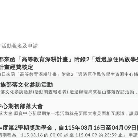
活動報名及申請
部來函「高等教育深耕計畫」附錄2「透過原住民族學
計畫經費核定
月18日來函「高等教育深耕計畫」附錄2「透過原住民族學生資源中心
,374元及業務費55萬元核定通過。
民族部落文化參訪活動
部落文化參訪活動(活動調查報名表) 透過辦理烏來福山部落探訪活動
史、文化特色與傳統生活方式，增進對原住民族文化與自然環境的理
體驗中學習原住民族與土地共生的智慧，深化文化認同與尊重多元族
資中心期初部落大會
進文化分享與學習，讓學生在體驗中拓展視野，提升對原住民族文化
落大會 原資中心新學期第一場活動就是要跟大家見面相互認識，讓
帶物品及注意事項或有疑問可請洽活動
資中心活動規劃，千千萬萬別錯過，務必務必要參加呦～～ 🔸日期：20
民族部落文化參訪活動 二、活動日期：115年05月22日(五)
107教室 🔹當日將提供餐盒 h4> /p>
年度第2學期獎助學金，自115年03月16日至04月09
：新北市烏來福山部落 四、活動對象：本校原住民學生及非原住
程為「115.03.16 的 00:00 起 至 115.04.09 的 23:59