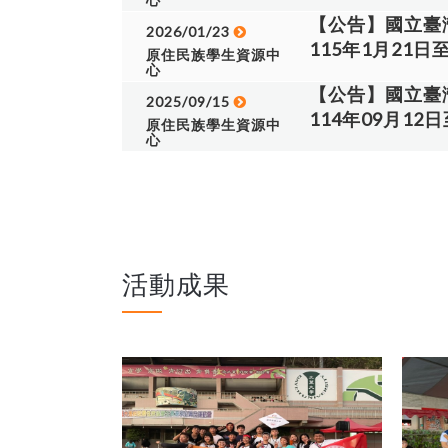
五、報名方式：網
資料，以利登入本申
【公告】國立臺
學學生事務處 八、協
2026/01/23
學期平均成績、班
115年1月21
註： 1、本次活
原住民族學生資源中
蓋有學校單位證明章
心
蕭羽媗小姐(04-24
申請資料填寫、上傳
【公告】國立臺
蓋章。 三、將紙本申
2025/09/15
114年09月12
申請系統
原住民族學生資源中
心
活動成果