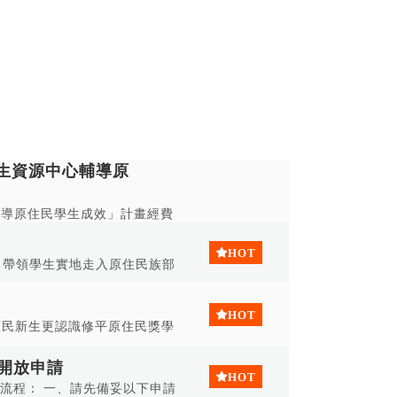
生資源中心輔導原
輔導原住民學生成效」計畫經費
，帶領學生實地走入原住民族部
解。藉由部落導覽與文化交
群的價值。同時，透過與部落
的認識與關懷。 報名完畢將會
原民新生更認識修平原住民獎學
承辦。 活動說明
26/03/12 🔸時間：中午
-5月24日(日)三天兩夜
日開放申請
民學生(歡迎大家熱烈參予)
 止」 申請流程： 一、請先備妥以下申請