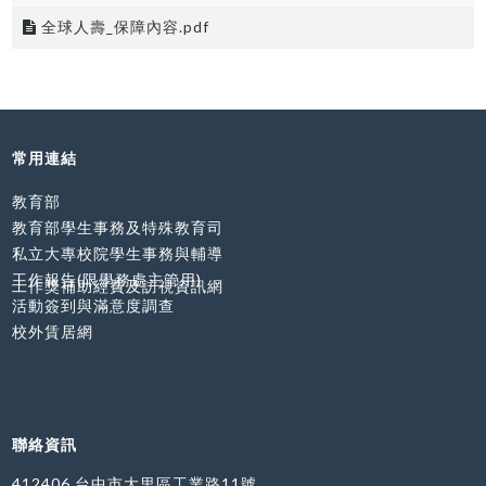
全球人壽_保障內容.pdf
常用連結
教育部
教育部學生事務及特殊教育司
私立大專校院學生事務與輔導
工作報告(限學務處主管用)
工作獎補助經費及訪視資訊網
活動簽到與滿意度調查
校外賃居網
聯絡資訊
412406 台中市大里區工業路11號