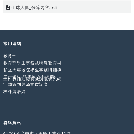
全球人壽_保障內容.pdf
常用連結
教育部
教育部學生事務及特殊教育司
私立大專校院學生事務與輔導
工作報告(限學務處主管用)
工作獎補助經費及訪視資訊網
活動簽到與滿意度調查
校外賃居網
聯絡資訊
412406 台中市大里區工業路11號