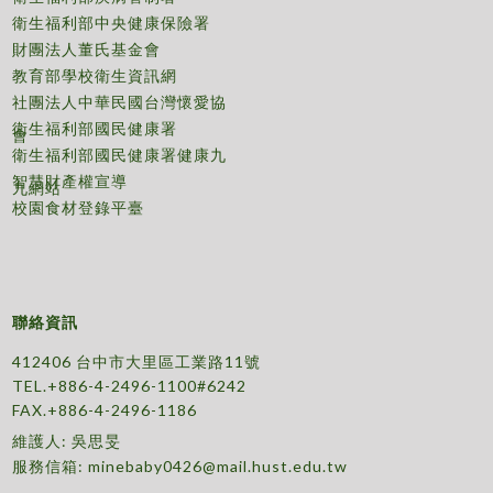
衛生福利部中央健康保險署
財團法人董氏基金會
教育部學校衛生資訊網
社團法人中華民國台灣懷愛協
衛生福利部國民健康署
會
衛生福利部國民健康署健康九
智慧財產權宣導
九網站
校園食材登錄平臺
聯絡資訊
412406 台中市大里區工業路11號
TEL.+886-4-2496-1100#6242
FAX.+886-4-2496-1186
維護人: 吳思旻
服務信箱:
minebaby0426@mail.hust.edu.tw