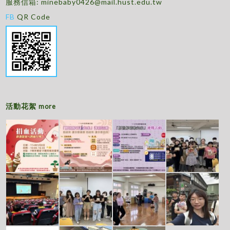
服務信箱:
minebaby0426@mail.hust.edu.tw
FB
QR Code
活動花絮
more