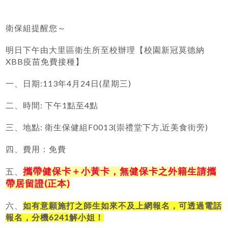
衛保組提醒您
～
明日下午由大里區衛生所至校辦理【校園新冠莫德納
XBB
疫苗免費接種】
:113
4
24
(
)
一、日期
年
月
日
星期三
:
1
4
二、時間
下午
點至
點
:
F0013(
,
)
三、地點
衛生保健組
崇禮堂下方
近美食街旁
四、費用：免費
攜帶健保卡＋小黃卡，無健保卡之外籍生請攜
五、
(
)
帶居留證
正本
六、
如有意願施打之師生如來不及上網報名，可透過電話
6241
報名，分機
解小姐！