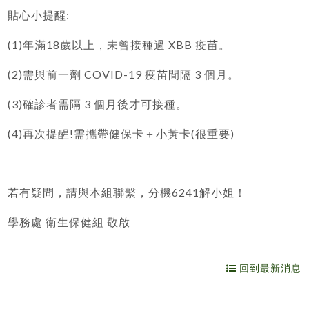
:
貼心小提醒
(1)
18
XBB
年滿
歲以上，未曾接種過
疫苗。
(2)
COVID-19
3
需與前一劑
疫苗間隔
個月。
(3)
3
確診者需隔
個月後才可接種。
(4)
!
(
)
再次提醒
需攜帶健保卡＋小黃卡
很重要
6241
若有疑問，請與本組聯繫，分機
解小姐！
學務處
衛生保健組
敬啟
回到最新消息