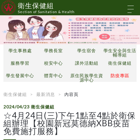
衛生保健組
Section of Sanitation & Health
學生事務處
學務長室
學生宿舍
學生安全與生活
輔導組
服務學習
校安中心
課外活動組
衛生保健組
學生發展中心
體育中心
原住民族學生資
防疫專區
源中心
衛生保健組
最新消息
內容頁
2024/04/23
衛生保健組
☆4月24日(三)下午1點至4點於衛保
組辦理【校園新冠莫德納XBB疫苗
免費施打服務】