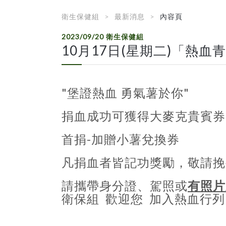
衛生保健組
最新消息
內容頁
2023/09/20
衛生保健組
10月17日(星期二)「熱
"堡證熱血 勇氣薯於你"
捐血成功可獲得大麥克貴賓
首捐-加贈小薯兌換券
凡捐血者皆記功獎勵，敬請挽
請攜帶身分證、駕照或
有照片
衛保組 歡迎您 加入熱血行列