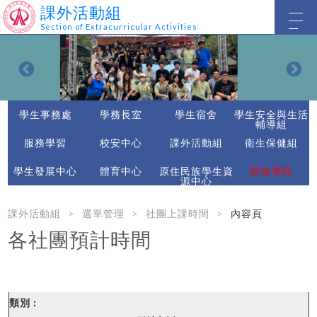
課外活動組
Section of Extracurricular Activities
學生事務處
學務長室
學生宿舍
學生安全與生活
輔導組
服務學習
校安中心
課外活動組
衛生保健組
學生發展中心
體育中心
原住民族學生資
防疫專區
源中心
課外活動組
選單管理
社團上課時間
內容頁
各社團預計時間