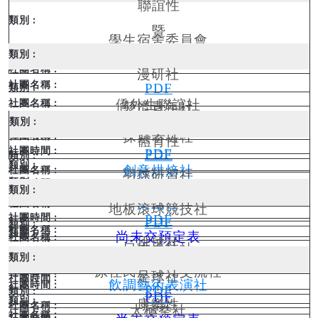
聯誼性
暨
學生宿舍委員會
服務性
漫研社
PDF
僑外生聯誼社
慈濟青年社
PDF
探索研習社
體育性
PDF
PDF
創意烘焙社
羽球研習社
PDF
棒壘社
學藝性
文創社
地板滾球競技社
PDF
PDF
尚未交預定表
排球社
日本桌技社
PDF
尚未交預定表
原住民族多元交流社
足球社
飲調藝術表演社
PDF
PDF
康樂性
太極拳社