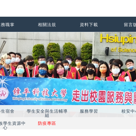
業務職掌
相關法規
資料下載
留言
學生宿舍
學生安全與生活輔導
服務學習
校安中
組
族學生資源中
防疫專區
心