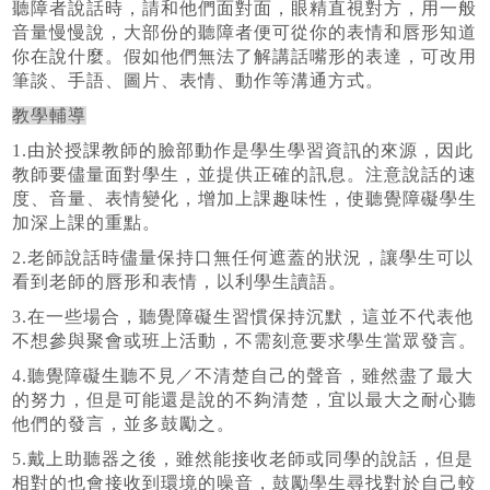
聽障者說話時，請和他們面對面，眼精直視對方，用一般
音量慢慢說，大部份的聽障者便可從你的表情和唇形知道
你在說什麼。假如他們無法了解講話嘴形的表達，可改用
筆談、手語、圖片、表情、動作等溝通方式。
教學輔導
1.由於授課教師的臉部動作是學生學習資訊的來源，因此
教師要儘量面對學生，並提供正確的訊息。注意說話的速
度、音量、表情變化，增加上課趣味性，使聽覺障礙學生
加深上課的重點。
2.老師說話時儘量保持口無任何遮蓋的狀況，讓學生可以
看到老師的唇形和表情，以利學生讀語。
3.在一些場合，聽覺障礙生習慣保持沉默，這並不代表他
不想參與聚會或班上活動，不需刻意要求學生當眾發言。
4.聽覺障礙生聽不見／不清楚自己的聲音，雖然盡了最大
的努力，但是可能還是說的不夠清楚，宜以最大之耐心聽
他們的發言，並多鼓勵之。
5.戴上助聽器之後，雖然能接收老師或同學的說話，但是
相對的也會接收到環境的噪音，鼓勵學生尋找對於自己較