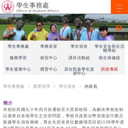
學生事務處
Office of Student Affairs
學生事務處
學務長室
學生宿舍
學生安全與生活
輔導組
服務學習
校安中心
課外活動組
衛生保健組
學生發展中心
體育中心
原住民族學生資
防疫專區
源中心
學生事務處
選單管理
學生宿舍
內容頁
簡介
本校於民國九十年四月份遷校至大里新校區，為解決學校改制
以後來自各地學生之住宿問題，學校斥資新台幣壹億柒仟萬元
新建學生宿舍兩棟，男女生宿舍床位數擴增至目前(108學年度