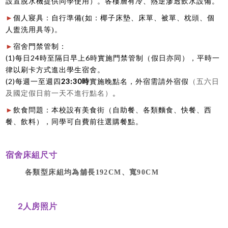
設置脫水機提供同學使用）。各樓層有冷、熱逆滲透飲水設備。
►
個人寢具：自行準備(如：椰子床墊、床單、被單、枕頭、個
人盥洗用具等)。
►
宿舍門禁管制：
(1)
24
6
每日
時至隔日早上
時實施門禁管制（假日亦同），平時一
律以刷卡方式進出學生宿舍。
(2)
23:30時
（五六日
每週一至週四
實施晚點名，外宿需請外宿假
及國定假日前一天不進行點名）
。
►
飲食問題：本校設有美食街（自助餐、各類麵食、快餐、西
餐、飲料），同學可自費前往選購餐點。
宿舍床組尺寸
各類型床組均為舖長192CM、寬90CM
2人房照片