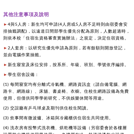
其他注意事項及說明
4
5
(4
5
►
與
人房：新生均可申請
人房或
人房不足時則由宿委會安
)
排抽籤調配
，以遠道日間部學生優先分配為原則，人數超過時，
則依本校「住宿生資格審查實施辦法」之規定，決定住宿資格。
2
►
人套房：以研究生優先申請為原則，若有餘額則開放登記，
並由電腦作業抽籤。
►
新生寢室及床位安排，按系所、年級、班別、學號依序編排。
►
學生宿舍設備：
(1)
每間寢室均有分離式冷氣機、網路資訊盒（請自備電腦、網
路卡、網路線）、床舖、書桌椅、衣櫥。住校生網路設備為免費
使用，但僅供同學學術研究，不供娛樂休閒等用途。
(2)
交誼廳有乒乓球桌及期刊供住校生閱讀。
(3)
炊事間有微波爐、冰箱與冷藏櫃供住宿生共同使用。
(4)
洗衣房有投幣式洗衣機、烘乾機等設備（另宿委會於各樓層