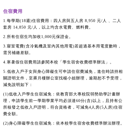
住宿費用
1.每學期(18週)住宿費用：四人房與五人房 8,950 元/人 、二人
套房 14,850 元/人，以上均含水電費、燃料費。
2.所有住宿生均加收1,000元保證金。
3.寢室電費(含冷氣機及室內其他用電)若超過基本用電度數時，
需另補繳差額。
4.寒暑假住宿費用請參閱本校「學生宿舍收費標準辦法」。
5.
低收入戶子女與身心障礙生可申請住宿費減免，進住時請持相
關證明文件，至霽月樓辦公室找楊小姐辦理，逾期恕不予受理，
減免說明如下：
(1)低收入戶學生住宿減免：依教育部大專校院弱勢助學計畫辦
理，申請學生前一學期學業平均必須達60分(含)以上，且持有公
所核發之低收入戶證明，符合資格者，可減免4人房(5人房)住宿
費全額。
(2)身心障礙學生住宿減免：依本校學生宿舍收費標準辦法辦理。