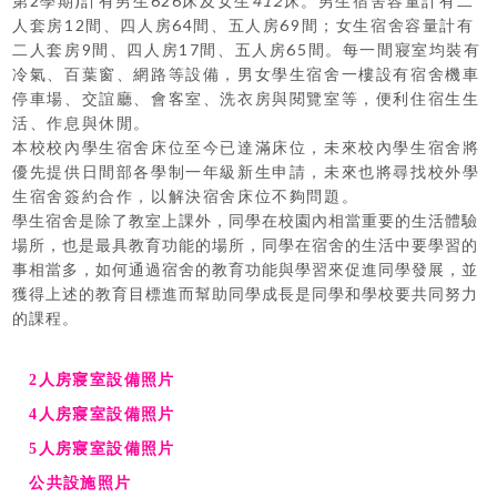
第2學期)計有男生
626
床及女生
412
床。男生宿舍容量計有二
人套房12間、四人房64間、五人房69間；女生宿舍容量計有
二人套房9間、四人房17間、五人房65間。每一間寢室均裝有
冷氣、百葉窗、網路等設備，男女學生宿舍一樓設有宿舍機車
停車場、交誼廳、會客室、洗衣房與閱覽室等，便利住宿生生
活、作息與休閒。
本校校內學生宿舍床位至今已達滿床位，未來校內學生宿舍將
優先提供日間部各學制一年級新生申請，未來也將尋找校外學
生宿舍簽約合作，以解決宿舍床位不夠問題。
學生宿舍是除了教室上課外，同學在校園內相當重要的生活體驗
場所，也是最具教育功能的場所，同學在宿舍的生活中要學習的
事相當多，如何通過宿舍的教育功能與學習來促進同學發展，並
獲得上述的教育目標進而幫助同學成長是同學和學校要共同努力
的課程。
2人房寢室設備照片
4人房寢室設備照片
5人房寢室設備照片
公共設施照片