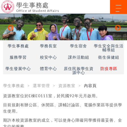
學生事務處
Office of Student Affairs
學生事務處
學務長室
學生宿舍
學生安全與生活
輔導組
服務學習
校安中心
課外活動組
衛生保健組
學生發展中心
體育中心
原住民族學生資
防疫專區
源中心
學生事務處
選單管理
資源教室
內容頁
資源教室位於E棟E0111室，於民國92年元月啟用。
目前規劃有辦公區、休閒區、課輔討論區、電腦作業區等提供學
生使用。
期許本校資源教室的成立，可以使身心障礙同學獲得最妥善、全
方位的服務。