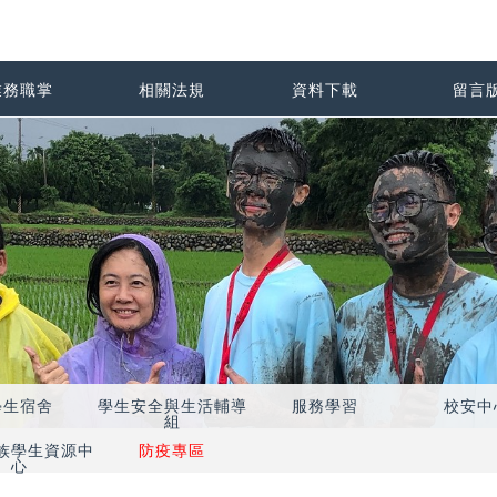
業務職掌
相關法規
資料下載
留言
學生宿舍
學生安全與生活輔導
服務學習
校安中
組
族學生資源中
防疫專區
心