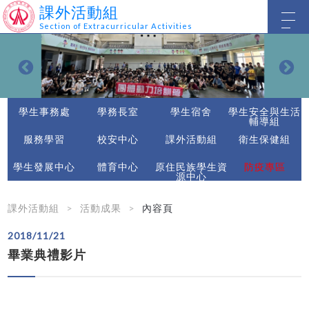
課外活動組
Section of Extracurricular Activities
學生事務處
學務長室
學生宿舍
學生安全與生活
輔導組
服務學習
校安中心
課外活動組
衛生保健組
學生發展中心
體育中心
原住民族學生資
防疫專區
源中心
課外活動組
活動成果
內容頁
2018/11/21
畢業典禮影片