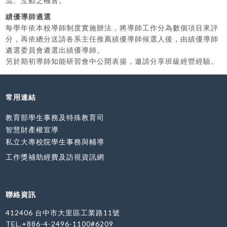
流、互動之機會。
績優導師遴選
每學年依本校導師制度實施辦法，將導師工作分為數個項目來評
分，再依總分送請各系主任推薦績優導師候選人後，由績優導師
遴選委員會遴選出績優導師。
另於期初導師知能研習會中公開表揚，邀請分享班級經營經驗。
常用連結
教育部學生事務及特殊教育司
智慧財產權宣導
私立大專校院學生事務與輔導
工作獎補助經費及訪視資訊網
聯絡資訊
412406 台中市大里區工業路11號
TEL.+886-4-2496-1100#6209