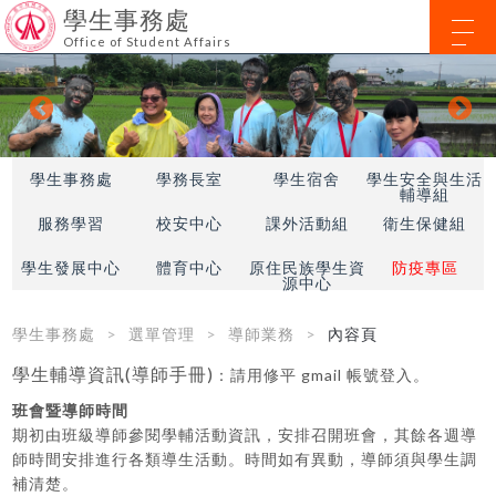
學生事務處
Office of Student Affairs
學生事務處
學務長室
學生宿舍
學生安全與生活
輔導組
服務學習
校安中心
課外活動組
衛生保健組
學生發展中心
體育中心
原住民族學生資
防疫專區
源中心
學生事務處
選單管理
導師業務
內容頁
學生輔導資訊(導師手冊)
：請用修平 gmail 帳號登入。
班會暨導師時間
期初由班級導師參閱學輔活動資訊，安排召開班會，其餘各週導
師時間安排進行各類導生活動。時間如有異動，導師須與學生調
補清楚。