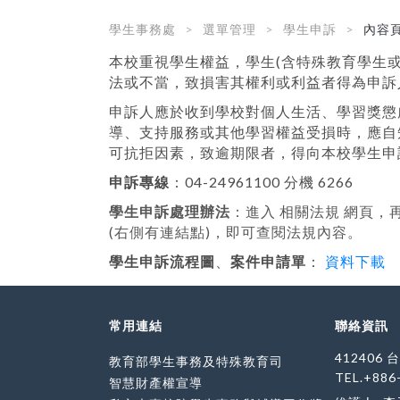
學生事務處
選單管理
學生申訴
內容
本校重視學生權益，學生(含特殊教育學生
法或不當，致損害其權利或利益者得為申訴
申訴人應於收到學校對個人生活、學習獎懲
導、支持服務或其他學習權益受損時，應自
可抗拒因素，致逾期限者，得向本校學生申
申訴專線
：04-24961100 分機 6266
學生申訴處理辦法
：進入 相關法規 網頁，
(右側有連結點)，即可查閱法規內容。
學生申訴流程圖
、
案件申請單
：
資料下載
常用連結
聯絡資訊
412406
教育部學生事務及特殊教育司
TEL.+886
智慧財產權宣導