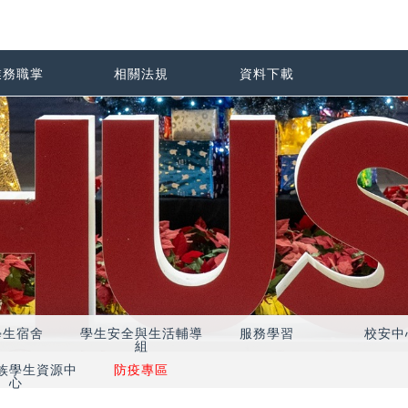
業務職掌
相關法規
資料下載
學生宿舍
學生安全與生活輔導
服務學習
校安中
組
族學生資源中
防疫專區
心