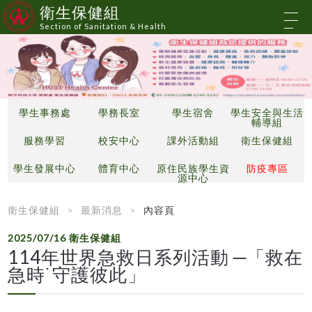
衛生保健組
Section of Sanitation & Health
學生事務處
學務長室
學生宿舍
學生安全與生活
輔導組
服務學習
校安中心
課外活動組
衛生保健組
學生發展中心
體育中心
原住民族學生資
防疫專區
源中心
衛生保健組
最新消息
內容頁
2025/07/16
衛生保健組
114年世界急救日系列活動 ─「救在
急時˙守護彼此」