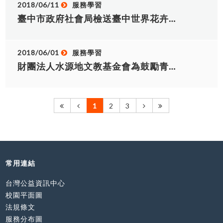
費、保險費及部分生活費。 補助額度：本補助款係
2018/06/11
服務學習
部分補助，每人最高補助18萬元，若為弱勢家庭青
臺中市政府社會局檢送臺中世界花卉博覽會客服組志工（口譯服務）招募簡章ㄧ份，敬邀本校有意願學生報名。
年、原住民青年、新住民(子女)青年，得衡酌實際狀
況優予補助。 詳細訊息請至教育部青年發展署
(https://reurl.cc/pDrvb)或青年海外和平工作團網
2018/06/01
服務學習
站查詢，若有其他問題，歡迎逕洽本案聯絡人林嫚
財團法人水源地文教基金會為鼓勵青年志工投入志願服務行列，於107年7月至8月期間辦理「2018青春仲夏愛服務-青年志工服務系列活動」，敬邀本校有意願學生報名參加...
媞(電話:02-77365526)
1
2
3
常用連結
台灣公益資訊中心
校園平面圖
法規條文
服務分布圖