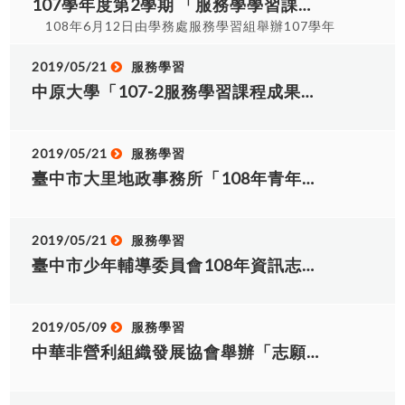
107學年度第2學期 「服務學學習課程」成果競賽得獎名單。
前揭目的事業主管機關受理後，應於7月31日前，
能量、提升服務成效。 3. 讓志工實地參與地方服
108年6月12日由學務處服務學習組舉辦107學年
於全國資訊系統研提意見及彙整造冊，報本部辦
務，增進社會和善風氣。 4. 發揮號召引領作用，鼓
第2學期「服務學習課程」成果發表競賽圓滿落幕，
理；運用單位為本部及所屬機關（構）、單位者，
勵志工勇於付出、奉獻，創造非凡人生。 二、指導
非常感謝各「大一服務學習課程」及「專業課程融
2019/05/21
服務學習
應於7月31日前，於全國資訊系統研提意見及彙整
單位：臺中市政府社會局 三、主辦單位：社團法人
入服務學習」班級參與競賽，在此公布本次競賽得
中原大學「107-2服務學習課程成果發表會」海報1份，敬邀本校師生參加。
造冊，逕報本部辦理。 三、為簡政便民，落實115
臺中市德明慈善會 四、承辦單位：中華非營利組織
獎名單，已表鼓勵。 一、專業課程融入服務學習：
年志願服務推展全面線上化，本次獎勵申請以線上
發展協會 五、辦理時間：114年7月19日(星期六)
專業課程融入服務學習成果競賽前3名及佳作 序號
作業流程辦理（如附件1），運用單位線上系統操作
09：00~16：40 六、研習地點：大里區長榮里活動
名次 指導老師 1 指導電機一甲榮獲專業課程融入
2019/05/21
服務學習
流程請參照附件2，目的事業主管機關線上系統操作
中心(大里樂活館3 樓，從側門進入) (臺中市大里區
服務學習成果競賽第一名 蔣忠誠 2 指導觀光二甲
流程請參照附件3。本年度起所有運用單位需配合線
臺中市大里地政事務所「108年青年志工召募簡章」一份，敬邀本校學生報名參加。
德芳路一段229號，側門位於德芳路一段與德芳路
榮獲專業課程融入服務學習成果競賽第二名 許名勝
上化作業，爰請目的事業主管機關協助督導轄下運
一段231 巷交叉口) 七、報到時間：上午9：00~9：
3 指導應英二甲榮獲專業課程融入服務學習成果競
用單位儘速完成系統帳號密碼等相關建置作業。
15報到 八、參加對象：凡對志願服務有興趣者皆可
賽第三名 盧嘉麟 4 指導四技共同科二年四班榮獲
四、如運用單位因高齡化、軟硬體設備不足等無法
報名參加，包括「祥和小隊」志工、國小(三年級以
2019/05/21
服務學習
專業課程融入服務學習成果競賽佳作 蔡女齡 5 指
以線上申請者，得依申請案件應行注意事項（附件
上)、國高中、大專校院學生及社會人士。 九、活動
臺中市少年輔導委員會108年資訊志工招募簡章、報名表、課程表及志工招募網頁QRcode各1份，敬邀本校學生報名參加
導人資二甲榮獲專業課程融入服務學習成果競賽佳
4）以紙本掃描（電子檔）上傳辦理，並請轉知所轄
費用：全程免費。 十、報名日期：即日起至114年7
作 廖珮妏 6 指導機械一甲榮獲專業課程融入服務
各運用單位，應依本部「志願服務績效證明書發給
月14日(星期一)止，限70 名額，額滿為止。 十一、
學習成果競賽佳作 康振雄 7 名次 班級 學號 姓名
作業規定」之績效證明書格式（附件5）開立，衛生
報名方式：採網路報名
8 第一名 電機一甲 BD107030 李冠毅 9
2019/05/09
服務學習
福利獎勵事蹟表以A4紙直放（如附件6），又為利
(www.chinesenpo.org.tw)，點選「活動專區」
BD107026 田韋成 10 BD107031 施柏睿 11 第
中華非營利組織發展協會舉辦「志願服務基礎訓練及志願服務特殊訓練-社會福利類」，竟邀本校師生報名參加。
服務時數計算，115年度志工獎勵服務時數計算起
→「志工培訓專區」→「【志工培訓】114.7.19(星
二名 觀光二甲 BG106021 唐欣 12 BG106022 林
迄時間自90年1月22日起至115年4月30日止；並請
期六) 志願服務基礎教育訓練」進行報名。 十二、
欣緯 13 BG106008 賴嘉宏 14 BG106051 陳皓
詳列服務起迄年月日。 五、請務必查填志工「英文
專案電話：(04)2481-1717，辦公時間(週一至週五
里 15 BG106049 劉小陽 16 第三名 應英二甲