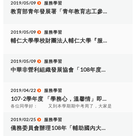
2019/05/09
服務學習
姓名」，應與其所持護照或英文畢業證書上所載名
0900-1200，1330-1800)，非辦公時間恕不受理。
BT106006 鄭棋云 17 BT106007 施珮諭 18
字拼法相同，以利日後出國就學或就業使用。無護
十三、 實施方式：邀請學者專家，進行6 小時演講
教育部青年發展署「青年教育志工參與服務計畫」，並鼓勵本校志工團隊組隊申請。
BT106008 袁善柔 19 佳作 四技共同科二年四班
照或英文畢業證書者，則依外交部領事事務局外文
方式。 *志願服務內涵與倫理(2 小時)/*志願服務法
BX106078 石沛璇 20 BX106051 邱茵茵 21
姓名中譯英系統（https://www.boca.gov.tw/sp-
規之認識(2 小時)/*志願服務經驗分享(2 小時) 十
BX106070 李怡萱 22 BX106067 羅紫倫 23
natrsingleform-1.html）翻譯。 六、所送資料請運
四、 注意事項： 1. 請珍惜開放名額，報名後因故無
2019/05/09
服務學習
BX106111 李健豪 24 BX106072 黃湘婷 25
用單位於線上系統詳實填列，並核對志工資料之正
法參加，請於活動前一周來電告知取消，讓候補名
BX106071 徐雨暄 26 人資二甲 BI106034 林俊佑
輔仁大學學校財團法人輔仁大學『服務學習專業課程分享會「服務學習課程 老師在忙甚麼 1」』，竟邀本校師生參與。
確性，請地方目的事業主管機關、運用單位為本部
額能如期參與。 2. 錄取名單與行前通知，將於活動
27 BI106040 王浩然 28 機械一甲 BA107014 姚
或所屬機關、機構者確認申請獎勵名冊資料，依限
前三天寄發到電子信箱或簡訊通知。 3. 學員請務必
竣榮 29 BA107011 吳柏勳 大一服務學習成
於本（115）年7月31日前完成線上作業，並以公文
完成簽到、簽退(勿代簽)手續，外出、遲到、早退逾
果競賽前3名及佳作 序號 名次 指導老師 1 指導電
2019/05/09
服務學習
函送申請獎勵之（可編輯）電子檔清冊（如附件7）
40分鐘以上，恕不發給結業證書，請學員務必遵守
機一甲榮獲大一服務學習成果競賽第一名 劉國華 2
中華非營利組織發展協會「108年度偏鄉小學暑假營隊」招募志工服務，敬邀本校學生參加。
報部辦理，本案以公文發文日期或郵戳為憑，逾期
配合，謝謝。 4. 請攜帶兩吋相片1張(近期照為佳，
指導數媒一甲榮獲大一服務學習成果競賽第二名 傅
恕不受理。 七、本案請各地方主管機關（直轄市、
背面書寫單位、姓名)，若您參加基礎與特殊者請攜
建智 3 指導機械一乙榮獲大一服務學習成果競賽第
縣市政府社會局［處］）轉知地方各目的事業主管
帶2張照片，以便辦理結業證書使用。 5. 為響應環
三名 丘世衡 4 指導應日一乙榮獲大一服務學習成
機關辦理，另上開附件 檔案同步公告於本部「志願
2019/04/22
服務學習
保，落實愛護地球理念，本會中餐以蔬食自助餐的
果競賽佳作 王福順 5 指導應英一甲榮獲大一服務
服務資訊網」最新消息
方式提供，請自行準備環保碗、環保筷，並攜帶
107-2學年度 「學務心，溫馨情」即日起至4/26日結束
學習成果競賽佳作 陳淑貞 6 指導機械一甲榮獲大
（https://vol.mohw.gov.tw/vol2/news/index），
筆、環保杯與會，謝謝您的合作！。 6. 上課地點為
各位同學好： 又到本學期期中考周了，大家是
一服務學習成果競賽佳作 李宗乙 7 名次 班級 學號
各單位 可自行下載電子檔，並請惠予確依上開說明
密閉室內空間，建議全程配戴口罩，以維護自身與
否已經開始日日夜夜準備期中考呢？現在只要到服
姓名 8 第一名 電機一甲 BD107044 廖佑慷 9
事項辦理，以掌握時效。
他人健康。 7. 本計畫奉核可後實施之，如有未盡事
學組捐２張尚未開獎的發票，即可喝到 熱咖啡一
2019/02/25
服務學習
BD107048 陳瑋鈞 10 第二名 數媒一甲
宜，得依實際情形修正之。 十五、 交通方式： 大
杯 或 奶茶一杯 ，為各位同學的期中考加油打
BK107079 朱亮穎 11 BK107028 石念祖 12
僑務委員會辦理108年「輔助國內大專院校及民間團體赴東南亞僑校志願服務作業計畫」
里區長榮里活動中心(大里樂活館3樓) 位置圖公車：
氣 ！ ※每日數量有限，要來要快唷
BK107034 林岑澈 13 第三名 機械一乙