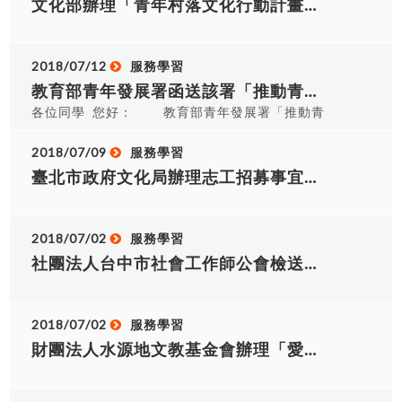
文化部辦理「青年村落文化行動計畫」提案培力暨說明會簡章乙份，敬邀本校有意願師生報名參加。
2018/07/12
服務學習
教育部青年發展署函送該署「推動青年從事海外長期志工計畫」相關訊息，敬邀本校學生踴躍申請。
各位同學 您好： 教育部青年發展署「推動青
年從事海外長期志工計畫」係鼓勵國內青年勇於出
走臺灣，以長期蹲點方式，深入參與海外志願服
2018/07/09
服務學習
務，拓展個人視野，並養成國際關懷及具備行動實
臺北市政府文化局辦理志工招募事宜，敬邀本校有意願學生報名參加。
踐力。 上揭計畫（第三階段）申請期限至本
（107）7月31日止，請有意願青年踴躍申請，申請
方式及應備文件節錄如下： 補助對象：18歲至35歲
2018/07/02
服務學習
具中華民國國籍，且領有志願服務紀錄冊之青年。
社團法人台中市社會工作師公會檢送該會志工招募簡章，敬邀本校有意願學生報名參加。
申請時間：執行期間為本年9至11月者，於本年7月
31日前提出申請。 服務期間：服務時間至少3個
月，不跨年度，並於本年11月底前完成服務。 申請
2018/07/02
服務學習
方式：採現上併同書面方式申辦。 線上：先至青年
財團法人水源地文教基金會辦理「愛要大聲說˙2018中部地區青少年及青年志工暨服務學習成果發表」活動，敬邀本校有意願師生報名參加。
海外和平工作團網站(http://yopc.yda.gov.tw)填載
資料。 書面：透過依法設立之國內非營利組織或大
專校院函送申請文件。 補助項目：機票費、簽證