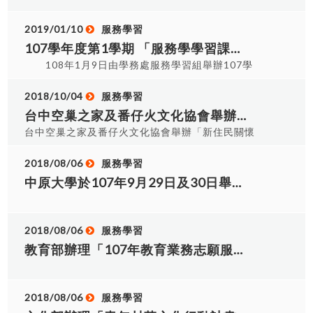
推薦站牌：「益民德芳路口」站（步行約3 分
BA107085 王世杰 14 佳作 應日一乙 BX107007
鐘）、「中興大里路口」站（步行約6 分鐘） 「益
林洪妤 15 BX107078 鄭毓芸 16 BX107061 吳
2019/01/10
服務學習
民德芳路口」站：公車可搭乘路線如下，131、285
珮蓁 17 BX107062 林芸卉 18 應英一甲
107學年度第1學期 「服務學學習課程」成果競賽得獎名單。
副線、綠3。 「中興大里路口」站：公車可搭乘路
BT107037 陳佳莉 19 BT107033 徐欣儀 20
線如下，39、107、107 延、108、132、158、
108年1月9日由學務處服務學習組舉辦107學
BT107017 周昱婷 21 BT107041 張雅茹 22 機
200 中興幹線、285、291、6322 經南崗、6742、
年第1學期「服務學習課程」成果發表競賽圓滿落
械一甲 BA107048 王子豪 23 BA107007 張龍心
6742A 經南投高中、6871。 機車：大樓前與側邊
幕，非常感謝各「大一服務學習課程」及「專業課
2018/10/04
服務學習
24 BA107017 黃泰逸 25 BA107058 賴祈安
設有免費機車停車格，數量有限。汽車：從國道三
程融入服務學習」班級參與競賽，在此公布本次競
台中空巢之家及番仔火文化協會舉辦「新住民關懷暨志工培訓」，敬邀本校有意願師生報名參加。
號或74快速道路下交流道：下「大里二」出口（32
賽得獎名單，已表鼓勵。 大一服務學習課程： 第一
台中空巢之家及番仔火文化協會舉辦「新住民關懷
號）接德芳南路往北→德芳路一段→抵達大里樂活
名：觀光一甲 鄭涵潔 第二名：行留一甲 林財
暨志工培訓」，邀請本校同學參與， 除了本國學生
館 從台中市區出發：沿國光路或林森路往大里方向
發、李欣玟、周詩雯、蔡佩伶、蔡芷娟、陳育潔 第
外，也歡迎外籍學生加入到服務的行列，讓新住民
2018/08/06
服務學習
轉德芳路一段→抵達大里樂活館附近有二家停車
三名：觀光一乙 李婉慈、林佳欣、王御嘉、劉柏
的志工服務可以更蓬勃的發展， 也讓臺中市更加地
中原大學於107年9月29日及30日舉辦「服務學習．練功場－107-1學期志工基礎及特殊訓練研習營」，敬邀本校有意願師生踴躍報名參加。
場：益民國小地下停車場（步行約4分鐘），停車費
君、陳威佑 佳作：國企一乙 林采妍、鍾尚軒 佳
溫暖!!! 採線上、電郵(請來電確認)或親至協會報
20 元/小時，當日最高上限120元。  uTagGo 大
作：人資一甲 陳昱潔、潘凱晨、粘詠筑、黃于
名 線上報名→
車
庭、周倢伃 專業課程融入服務學習： 第一名：電機
https://docs.google.com/forms/d/e/1FAIpQLScipH4YG
2018/08/06
服務學習
一甲 晨瑋鈞、李冠毅、林佳正 第二名：行流四
c=0&w=1 紙本報
教育部辦理「107年教育業務志願服務獎勵實施計畫」，敬邀本校各單位符合前開計畫條件者踴躍報名參加。
乙 吳孟薇、蕭涵云、吳芊穎、葉心郁 第三名：人
名：/shareFile/file/16/62/5gcdt4ahn.pdf 有任何
資二甲 黃靖媛、倪詩穎、林展豪、林可瑄 佳作：
想發問的 歡迎電洽 04-2223-7607 0906-221-179
應英三甲 張建民、曾惟晨、張佑睿、江焌銘 佳
黃小姐
作：電機二甲 李亞峻、黃建龍、王育綸、蔡東
2018/08/06
服務學習
佑、張崇誠