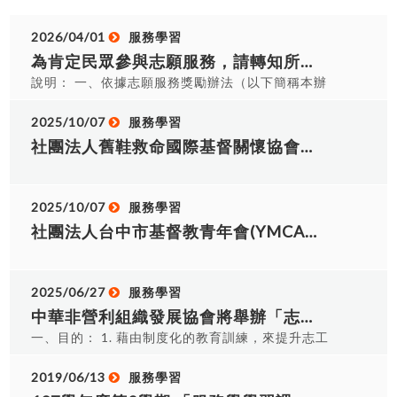
2026/04/01
服務學習
為肯定民眾參與志願服務，請轉知所轄各志願服務運用單 位鼓勵所屬志工依「志願服務獎勵辦法」規定，於本 （115）年5月31日前申請志願服務獎勵
說明： 一、依據志願服務獎勵辦法（以下簡稱本辦
法）辦理。 二、本案相關規定如下： (一)本辦法第
2條規定：「本辦法獎勵之志工為從事志願服務工
2025/10/07
服務學習
作，服務時數三千小時以上，持有志願服務績效證
社團法人舊鞋救命國際基督關懷協會訂於114年11月01日至02日，在台中市振宇五金總部舉辦「2025舊鞋救命二手物資台中募集」活動，敬請協助公告，並鼓勵貴校師生...
明 書者。」同辦法第5條第1項規定：「本辦法之獎
勵等次如下：一、服務時數三千小時以上者，頒授
志願服務績優銅牌獎及得獎證書。二、服務時數五
2025/10/07
服務學習
千小時以上者，頒授志願服務績優銀牌獎及得獎證
社團法人台中市基督教青年會(YMCA)辦理2026年度寒假國際志工服務學習活動及青年幹部招募，敬請貴校協助公告並推薦優秀學生參與。
書。三、服務時數八千小時以上者，頒授志願服務
績優金牌獎及得獎證書。」 (二)符合前項規定之志
工得向所屬志願服務運用單位（下稱運用單位）提
2025/06/27
服務學習
出申請，檢附相關證明文件，於每年5月31日前報
中華非營利組織發展協會將舉辦「志願服務基礎訓練及志願服務特殊訓練-社會福利類」，請鼓勵學生踴躍參加，詳如說明。
運用單位，並由運用單位於6月30日前至本部建置
之全國志願服務資訊整合系統（以下簡稱全國資訊
一、目的： 1. 藉由制度化的教育訓練，來提升志工
系 統）申請，轉由地方目的事業主管機關受理；不
服務品質，落實保障被服務者權益。 2. 建立參加學
屬地方目的事業主管機關之運用單位，逕至全國資
員正確志工服務觀念、加強志工團隊理念，經由培
2019/06/13
服務學習
訊系統申請，由中央目的事業主管機關受理。 (三)
力課程與服務分享，增進志工服務知能、累積服務