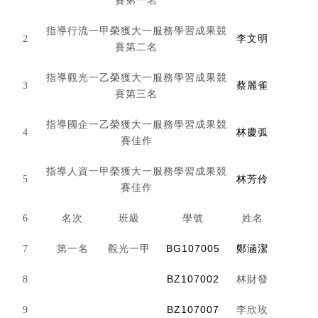
賽第一名
指導行流一甲榮獲大一服務學習成果競
2
李文明
賽第二名
指導觀光一乙榮獲大一服務學習成果競
3
蔡麗雀
賽第三名
指導國企一乙榮獲大一服務學習成果競
4
林慶弧
賽佳作
指導人資一甲榮獲大一服務學習成果競
5
林芳伶
賽佳作
6
名次
班級
學號
姓名
BG107005
7
第一名
觀光
一甲
鄭涵潔
BZ107002
8
林財發
BZ107007
9
李欣玫