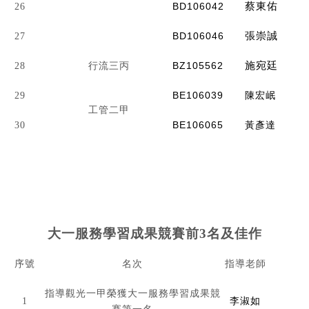
BD106042
蔡東佑
26
BD106046
張崇誠
27
BZ105562
施宛廷
28
行流三丙
BE106039
陳宏岷
29
工管二甲
BE106065
黃彥達
30
大一服務學習成果競賽前3名及佳作
序號
名次
指導老師
指導觀光一甲榮獲大一服務學習成果競
1
李淑如