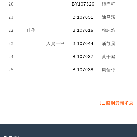
BY107326
20
鍾尚軒
BI107031
21
陳昱潔
BI107015
22
佳作
粘詠筑
BI107044
23
人資一甲
潘凱晨
BI107037
24
黃于庭
BI107038
25
周倢伃
回到最新消息