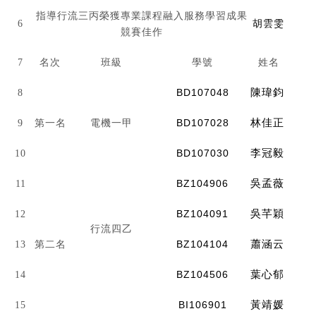
指導行流三丙榮獲專業課程融入服務學習成果
6
胡雲雯
競賽佳作
7
名次
班級
學號
姓名
BD107048
陳瑋鈞
8
BD107028
林佳正
9
第一名
電機一甲
BD107030
李冠毅
10
BZ104906
吳孟薇
11
BZ104091
吳芊穎
12
行流四乙
BZ104104
蕭涵云
13
第二名
BZ104506
葉心郁
14
BI106901
黃靖媛
15