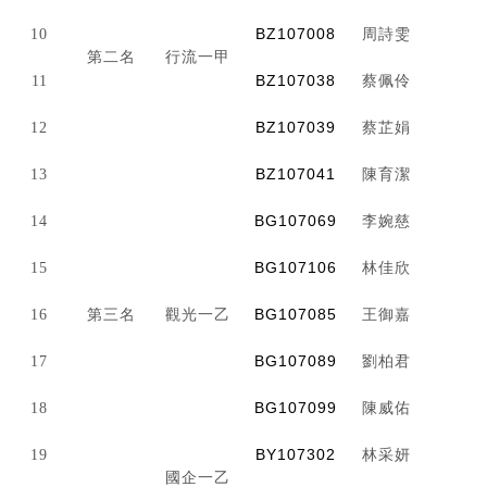
BZ107008
10
周詩雯
第二名
行流一甲
BZ107038
11
蔡佩伶
BZ107039
12
蔡芷娟
BZ107041
13
陳育潔
BG107069
14
李婉慈
BG107106
15
林佳欣
BG107085
16
第三名
觀光
一乙
王御嘉
BG107089
17
劉柏君
BG107099
18
陳威佑
BY107302
19
林采妍
國企一乙