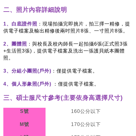
二、
照片內容詳細說明
1、白底證件照
：現場拍攝完即挑片，拍三擇一精修，提
供電子檔案及輸出精修後兩吋照片8張、一寸照片8張。
2、團體照
：與校長及校內師長一起拍攝6張(正式照3張
+生活照3張)，提供電子檔案及洗出一張護貝紙本團體
照。
3、分組小團照(戶外
)
：僅提供電子檔案。
4、個人形象照(戶外)
：僅提供電子檔案。
三、碩士服尺寸參考(
主要依身高選擇尺寸
)
S
號
160
公分以下
M
號
170
公分以下