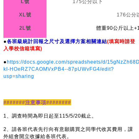
L
號
175
公分以下
XL
號
176
公分
2L
號
體重90公斤以上+
●
各班級統計回報之尺寸及選擇方案相關連結
(
填寫時請登
入學校信箱填寫)
●
https://docs.google.com/spreadsheets/d/15gNzZh68
kI-HOeRZ7CAOMVxPB4--87pUWvFG4/edit?
usp=sharing
#######
注意事項########
1
、調查時間為即日起至115/5/20截止。
2、請各班代表先行向有意願購買之同學代收其費用，課
外組會開立收據給各班代表。