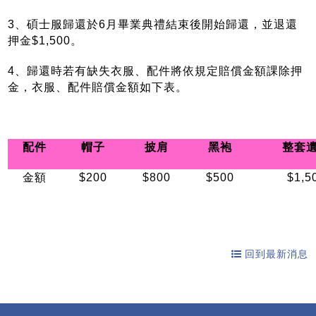
3、碩士服歸還於6月畢業典禮結束後開始歸還，並退還
押金$1,500。
4、歸還時若有缺失衣服、配件將依規定
賠償金額課除押
金，
衣服、
配件賠償金額如下表。
配件
帽子
披肩
黑袍
整套
金額
$200
$800
$500
$1,5
回到最新消息