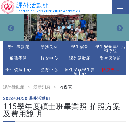
課外活動組
Section of Extracurricular Activities
學生事務處
學務長室
學生宿舍
學生安全與生活
輔導組
服務學習
校安中心
課外活動組
衛生保健組
學生發展中心
體育中心
原住民族學生資
防疫專區
源中心
課外活動組
最新消息
內容頁
2026/04/30
課外活動組
115學年度碩士班畢業照-拍照方案
及費用說明