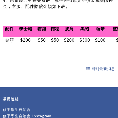
4、歸還時若有缺失衣服、配件將依規定
賠償金額課除押
金，
衣服、
配件賠償金額如下表。
配件
學士帽
帽鈕
帽穗
披肩
黑袍
領帶
整
金額
$200
$50
$50
$200
$300
$100
回到最新消息
常用連結
修平學生自治會
修平學生自治會-Instagram