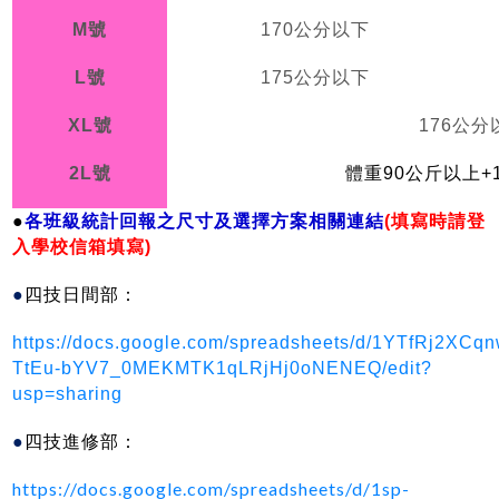
M
號
170
公分以下
L
號
175
公分以下
XL
號
176
公分
2L
號
體重90公斤以上+
●
各班級統計回報之尺寸及選擇方案相關連結
(
填寫時請登
入學校信箱填寫)
●
四技日間部：
https://docs.google.com/spreadsheets/d/1YTfRj2XCqn
TtEu-bYV7_0MEKMTK1qLRjHj0oNENEQ/edit?
usp=sharing
●
四技進修部：
https://docs.google.com/spreadsheets/d/1sp-