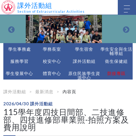
課外活動組
Section of Extracurricular Activities
學生事務處
學務長室
學生宿舍
學生安全與生活
輔導組
服務學習
校安中心
課外活動組
衛生保健組
學生發展中心
體育中心
原住民族學生資
防疫專區
源中心
課外活動組
最新消息
內容頁
2026/04/30
課外活動組
115學年度四技日間部、二技進修
部、四技進修部畢業照-拍照方案及
費用說明