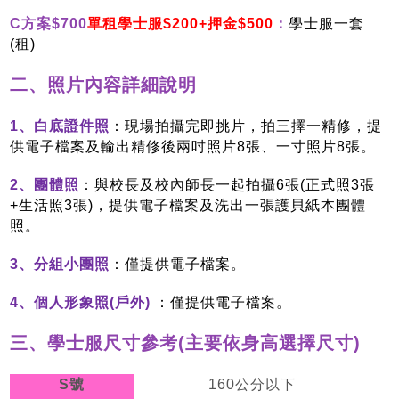
C
方案$700
單租學士服$200+押金$500
：
學士服一套
(租)
二、照片內容詳細說明
1
、白底證件照
：現場拍攝完即挑片，拍三擇一精修，提
供電子檔案及輸出精修後兩吋照片8張、一寸照片8張。
2
、團體照
：
與校長及校內師長一起
拍攝6張(正式照3張
+生活照3張)，提供電子檔案及洗出一張護貝紙本團體
照。
3
、分組小團照
：僅提供電子檔案。
4
、個人形象照(戶外)
：僅提供電子檔案。
三、學士服尺寸參考
(
主要依身高選擇尺寸
)
S
號
160
公分以下