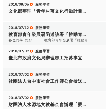
黃小姐
作：電機二甲 李亞峻、黃建龍、王育綸、蔡東
2018/08/06
服務學習
佑、張崇誠
文化部辦理「青年村落文化行動計畫」提案培力暨說明會簡章乙份，敬邀本校有意願師生報名參加。
2018/07/12
服務學習
教育部青年發展署函送該署「推動青年從事海外長期志工計畫」相關訊息，敬邀本校學生踴躍申請。
各位同學 您好： 教育部青年發展署「推動青
年從事海外長期志工計畫」係鼓勵國內青年勇於出
走臺灣，以長期蹲點方式，深入參與海外志願服
2018/07/09
服務學習
務，拓展個人視野，並養成國際關懷及具備行動實
臺北市政府文化局辦理志工招募事宜，敬邀本校有意願學生報名參加。
踐力。 上揭計畫（第三階段）申請期限至本
（107）7月31日止，請有意願青年踴躍申請，申請
方式及應備文件節錄如下： 補助對象：18歲至35歲
2018/07/02
服務學習
具中華民國國籍，且領有志願服務紀錄冊之青年。
社團法人台中市社會工作師公會檢送該會志工招募簡章，敬邀本校有意願學生報名參加。
申請時間：執行期間為本年9至11月者，於本年7月
31日前提出申請。 服務期間：服務時間至少3個
月，不跨年度，並於本年11月底前完成服務。 申請
2018/07/02
服務學習
方式：採現上併同書面方式申辦。 線上：先至青年
財團法人水源地文教基金會辦理「愛要大聲說˙2018中部地區青少年及青年志工暨服務學習成果發表」活動，敬邀本校有意願師生報名參加。
海外和平工作團網站(http://yopc.yda.gov.tw)填載