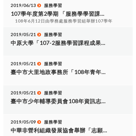
屬地方目的事業主管機關之運用單位，逕至全國資
員正確志工服務觀念、加強志工團隊理念，經由培
2019/06/13
服務學習
訊系統申請，由中央目的事業主管機關受理。 (三)
力課程與服務分享，增進志工服務知能、累積服務
107學年度第2學期 「服務學學習課程」成果競賽得獎名單。
前揭目的事業主管機關受理後，應於7月31日前，
能量、提升服務成效。 3. 讓志工實地參與地方服
108年6月12日由學務處服務學習組舉辦107學年
於全國資訊系統研提意見及彙整造冊，報本部辦
務，增進社會和善風氣。 4. 發揮號召引領作用，鼓
第2學期「服務學習課程」成果發表競賽圓滿落幕，
理；運用單位為本部及所屬機關（構）、單位者，
勵志工勇於付出、奉獻，創造非凡人生。 二、指導
非常感謝各「大一服務學習課程」及「專業課程融
2019/05/21
服務學習
應於7月31日前，於全國資訊系統研提意見及彙整
單位：臺中市政府社會局 三、主辦單位：社團法人
入服務學習」班級參與競賽，在此公布本次競賽得
中原大學「107-2服務學習課程成果發表會」海報1份，敬邀本校師生參加。
造冊，逕報本部辦理。 三、為簡政便民，落實115
臺中市德明慈善會 四、承辦單位：中華非營利組織
獎名單，已表鼓勵。 一、專業課程融入服務學習：
年志願服務推展全面線上化，本次獎勵申請以線上
發展協會 五、辦理時間：114年7月19日(星期六)
專業課程融入服務學習成果競賽前3名及佳作 序號
作業流程辦理（如附件1），運用單位線上系統操作
09：00~16：40 六、研習地點：大里區長榮里活動
名次 指導老師 1 指導電機一甲榮獲專業課程融入
2019/05/21
服務學習
流程請參照附件2，目的事業主管機關線上系統操作
中心(大里樂活館3 樓，從側門進入) (臺中市大里區
服務學習成果競賽第一名 蔣忠誠 2 指導觀光二甲
流程請參照附件3。本年度起所有運用單位需配合線
臺中市大里地政事務所「108年青年志工召募簡章」一份，敬邀本校學生報名參加。
德芳路一段229號，側門位於德芳路一段與德芳路
榮獲專業課程融入服務學習成果競賽第二名 許名勝
上化作業，爰請目的事業主管機關協助督導轄下運
一段231 巷交叉口) 七、報到時間：上午9：00~9：
3 指導應英二甲榮獲專業課程融入服務學習成果競
用單位儘速完成系統帳號密碼等相關建置作業。
15報到 八、參加對象：凡對志願服務有興趣者皆可
賽第三名 盧嘉麟 4 指導四技共同科二年四班榮獲
四、如運用單位因高齡化、軟硬體設備不足等無法
報名參加，包括「祥和小隊」志工、國小(三年級以
2019/05/21
服務學習
專業課程融入服務學習成果競賽佳作 蔡女齡 5 指
以線上申請者，得依申請案件應行注意事項（附件
上)、國高中、大專校院學生及社會人士。 九、活動
臺中市少年輔導委員會108年資訊志工招募簡章、報名表、課程表及志工招募網頁QRcode各1份，敬邀本校學生報名參加
導人資二甲榮獲專業課程融入服務學習成果競賽佳
4）以紙本掃描（電子檔）上傳辦理，並請轉知所轄
費用：全程免費。 十、報名日期：即日起至114年7
作 廖珮妏 6 指導機械一甲榮獲專業課程融入服務
各運用單位，應依本部「志願服務績效證明書發給
月14日(星期一)止，限70 名額，額滿為止。 十一、
學習成果競賽佳作 康振雄 7 名次 班級 學號 姓名
作業規定」之績效證明書格式（附件5）開立，衛生
報名方式：採網路報名
8 第一名 電機一甲 BD107030 李冠毅 9
2019/05/09
服務學習
福利獎勵事蹟表以A4紙直放（如附件6），又為利
(www.chinesenpo.org.tw)，點選「活動專區」
BD107026 田韋成 10 BD107031 施柏睿 11 第
中華非營利組織發展協會舉辦「志願服務基礎訓練及志願服務特殊訓練-社會福利類」，竟邀本校師生報名參加。
服務時數計算，115年度志工獎勵服務時數計算起
→「志工培訓專區」→「【志工培訓】114.7.19(星
二名 觀光二甲 BG106021 唐欣 12 BG106022 林