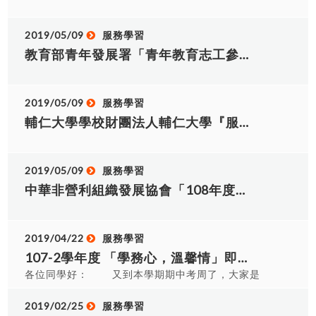
迄時間自90年1月22日起至115年4月30日止；並請
期六) 志願服務基礎教育訓練」進行報名。 十二、
欣緯 13 BG106008 賴嘉宏 14 BG106051 陳皓
詳列服務起迄年月日。 五、請務必查填志工「英文
專案電話：(04)2481-1717，辦公時間(週一至週五
里 15 BG106049 劉小陽 16 第三名 應英二甲
2019/05/09
服務學習
姓名」，應與其所持護照或英文畢業證書上所載名
0900-1200，1330-1800)，非辦公時間恕不受理。
BT106006 鄭棋云 17 BT106007 施珮諭 18
字拼法相同，以利日後出國就學或就業使用。無護
十三、 實施方式：邀請學者專家，進行6 小時演講
教育部青年發展署「青年教育志工參與服務計畫」，並鼓勵本校志工團隊組隊申請。
BT106008 袁善柔 19 佳作 四技共同科二年四班
照或英文畢業證書者，則依外交部領事事務局外文
方式。 *志願服務內涵與倫理(2 小時)/*志願服務法
BX106078 石沛璇 20 BX106051 邱茵茵 21
姓名中譯英系統（https://www.boca.gov.tw/sp-
規之認識(2 小時)/*志願服務經驗分享(2 小時) 十
BX106070 李怡萱 22 BX106067 羅紫倫 23
natrsingleform-1.html）翻譯。 六、所送資料請運
四、 注意事項： 1. 請珍惜開放名額，報名後因故無
2019/05/09
服務學習
BX106111 李健豪 24 BX106072 黃湘婷 25
用單位於線上系統詳實填列，並核對志工資料之正
法參加，請於活動前一周來電告知取消，讓候補名
BX106071 徐雨暄 26 人資二甲 BI106034 林俊佑
輔仁大學學校財團法人輔仁大學『服務學習專業課程分享會「服務學習課程 老師在忙甚麼 1」』，竟邀本校師生參與。
確性，請地方目的事業主管機關、運用單位為本部
額能如期參與。 2. 錄取名單與行前通知，將於活動
27 BI106040 王浩然 28 機械一甲 BA107014 姚
或所屬機關、機構者確認申請獎勵名冊資料，依限
前三天寄發到電子信箱或簡訊通知。 3. 學員請務必
竣榮 29 BA107011 吳柏勳 大一服務學習成
於本（115）年7月31日前完成線上作業，並以公文
完成簽到、簽退(勿代簽)手續，外出、遲到、早退逾
果競賽前3名及佳作 序號 名次 指導老師 1 指導電
2019/05/09
服務學習
函送申請獎勵之（可編輯）電子檔清冊（如附件7）
40分鐘以上，恕不發給結業證書，請學員務必遵守
機一甲榮獲大一服務學習成果競賽第一名 劉國華 2
中華非營利組織發展協會「108年度偏鄉小學暑假營隊」招募志工服務，敬邀本校學生參加。
報部辦理，本案以公文發文日期或郵戳為憑，逾期
配合，謝謝。 4. 請攜帶兩吋相片1張(近期照為佳，
指導數媒一甲榮獲大一服務學習成果競賽第二名 傅
恕不受理。 七、本案請各地方主管機關（直轄市、
背面書寫單位、姓名)，若您參加基礎與特殊者請攜
建智 3 指導機械一乙榮獲大一服務學習成果競賽第
縣市政府社會局［處］）轉知地方各目的事業主管
帶2張照片，以便辦理結業證書使用。 5. 為響應環
三名 丘世衡 4 指導應日一乙榮獲大一服務學習成
機關辦理，另上開附件 檔案同步公告於本部「志願
2019/04/22
服務學習
保，落實愛護地球理念，本會中餐以蔬食自助餐的
果競賽佳作 王福順 5 指導應英一甲榮獲大一服務
服務資訊網」最新消息
方式提供，請自行準備環保碗、環保筷，並攜帶
107-2學年度 「學務心，溫馨情」即日起至4/26日結束
學習成果競賽佳作 陳淑貞 6 指導機械一甲榮獲大
（https://vol.mohw.gov.tw/vol2/news/index），
筆、環保杯與會，謝謝您的合作！。 6. 上課地點為
各位同學好： 又到本學期期中考周了，大家是
一服務學習成果競賽佳作 李宗乙 7 名次 班級 學號
各單位 可自行下載電子檔，並請惠予確依上開說明
密閉室內空間，建議全程配戴口罩，以維護自身與
否已經開始日日夜夜準備期中考呢？現在只要到服
姓名 8 第一名 電機一甲 BD107044 廖佑慷 9
事項辦理，以掌握時效。
他人健康。 7. 本計畫奉核可後實施之，如有未盡事
學組捐２張尚未開獎的發票，即可喝到 熱咖啡一
2019/02/25
服務學習
BD107048 陳瑋鈞 10 第二名 數媒一甲