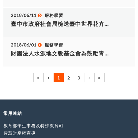
資料。 書面：透過依法設立之國內非營利組織或大
專校院函送申請文件。 補助項目：機票費、簽證
費、保險費及部分生活費。 補助額度：本補助款係
2018/06/11
服務學習
部分補助，每人最高補助18萬元，若為弱勢家庭青
臺中市政府社會局檢送臺中世界花卉博覽會客服組志工（口譯服務）招募簡章ㄧ份，敬邀本校有意願學生報名。
年、原住民青年、新住民(子女)青年，得衡酌實際狀
況優予補助。 詳細訊息請至教育部青年發展署
(https://reurl.cc/pDrvb)或青年海外和平工作團網
2018/06/01
服務學習
站查詢，若有其他問題，歡迎逕洽本案聯絡人林嫚
財團法人水源地文教基金會為鼓勵青年志工投入志願服務行列，於107年7月至8月期間辦理「2018青春仲夏愛服務-青年志工服務系列活動」，敬邀本校有意願學生報名參加...
媞(電話:02-77365526)
1
2
3
常用連結
教育部學生事務及特殊教育司
智慧財產權宣導