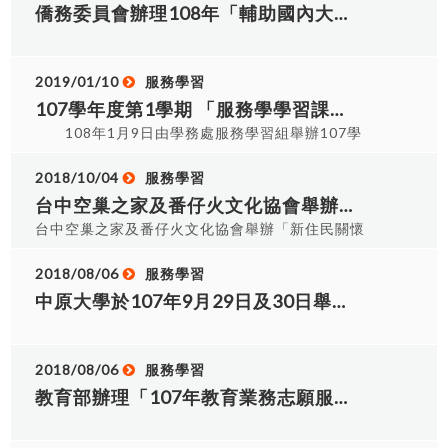
宜，得依實際情形修正之。 十五、 交通方式： 大
杯 或 奶茶一杯 ，為各位同學的期中考加油打
BK107079 朱亮穎 11 BK107028 石念祖 12
僑務委員會辦理108年「輔助國內大專院校及民間團體赴東南亞僑校志願服務作業計畫」
里區長榮里活動中心(大里樂活館3樓) 位置圖公車：
氣 ！ ※每日數量有限，要來要快唷
BK107034 林岑澈 13 第三名 機械一乙
推薦站牌：「益民德芳路口」站（步行約3 分
BA107085 王世杰 14 佳作 應日一乙 BX107007
鐘）、「中興大里路口」站（步行約6 分鐘） 「益
林洪妤 15 BX107078 鄭毓芸 16 BX107061 吳
2019/01/10
服務學習
民德芳路口」站：公車可搭乘路線如下，131、285
珮蓁 17 BX107062 林芸卉 18 應英一甲
107學年度第1學期 「服務學學習課程」成果競賽得獎名單。
副線、綠3。 「中興大里路口」站：公車可搭乘路
BT107037 陳佳莉 19 BT107033 徐欣儀 20
線如下，39、107、107 延、108、132、158、
108年1月9日由學務處服務學習組舉辦107學
BT107017 周昱婷 21 BT107041 張雅茹 22 機
200 中興幹線、285、291、6322 經南崗、6742、
年第1學期「服務學習課程」成果發表競賽圓滿落
械一甲 BA107048 王子豪 23 BA107007 張龍心
6742A 經南投高中、6871。 機車：大樓前與側邊
幕，非常感謝各「大一服務學習課程」及「專業課
2018/10/04
服務學習
24 BA107017 黃泰逸 25 BA107058 賴祈安
設有免費機車停車格，數量有限。汽車：從國道三
程融入服務學習」班級參與競賽，在此公布本次競
台中空巢之家及番仔火文化協會舉辦「新住民關懷暨志工培訓」，敬邀本校有意願師生報名參加。
號或74快速道路下交流道：下「大里二」出口（32
賽得獎名單，已表鼓勵。 大一服務學習課程： 第一
台中空巢之家及番仔火文化協會舉辦「新住民關懷
號）接德芳南路往北→德芳路一段→抵達大里樂活
名：觀光一甲 鄭涵潔 第二名：行留一甲 林財
暨志工培訓」，邀請本校同學參與， 除了本國學生
館 從台中市區出發：沿國光路或林森路往大里方向
發、李欣玟、周詩雯、蔡佩伶、蔡芷娟、陳育潔 第
外，也歡迎外籍學生加入到服務的行列，讓新住民
2018/08/06
服務學習
轉德芳路一段→抵達大里樂活館附近有二家停車
三名：觀光一乙 李婉慈、林佳欣、王御嘉、劉柏
的志工服務可以更蓬勃的發展， 也讓臺中市更加地
中原大學於107年9月29日及30日舉辦「服務學習．練功場－107-1學期志工基礎及特殊訓練研習營」，敬邀本校有意願師生踴躍報名參加。
場：益民國小地下停車場（步行約4分鐘），停車費
君、陳威佑 佳作：國企一乙 林采妍、鍾尚軒 佳
溫暖!!! 採線上、電郵(請來電確認)或親至協會報
20 元/小時，當日最高上限120元。  uTagGo 大
作：人資一甲 陳昱潔、潘凱晨、粘詠筑、黃于
名 線上報名→
車
庭、周倢伃 專業課程融入服務學習： 第一名：電機
https://docs.google.com/forms/d/e/1FAIpQLScipH4YG
2018/08/06
服務學習
一甲 晨瑋鈞、李冠毅、林佳正 第二名：行流四
c=0&w=1 紙本報
教育部辦理「107年教育業務志願服務獎勵實施計畫」，敬邀本校各單位符合前開計畫條件者踴躍報名參加。
乙 吳孟薇、蕭涵云、吳芊穎、葉心郁 第三名：人
名：/shareFile/file/16/62/5gcdt4ahn.pdf 有任何
資二甲 黃靖媛、倪詩穎、林展豪、林可瑄 佳作：
想發問的 歡迎電洽 04-2223-7607 0906-221-179
應英三甲 張建民、曾惟晨、張佑睿、江焌銘 佳