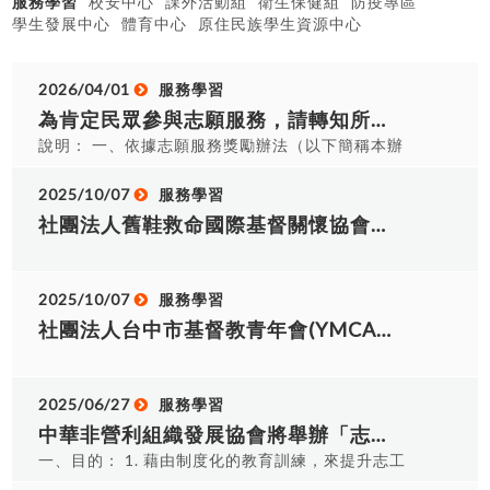
服務學習
校安中心
課外活動組
衛生保健組
防疫專區
學生發展中心
體育中心
原住民族學生資源中心
2026/04/01
服務學習
為肯定民眾參與志願服務，請轉知所轄各志願服務運用單 位鼓勵所屬志工依「志願服務獎勵辦法」規定，於本 （115）年5月31日前申請志願服務獎勵
說明： 一、依據志願服務獎勵辦法（以下簡稱本辦
法）辦理。 二、本案相關規定如下： (一)本辦法第
2條規定：「本辦法獎勵之志工為從事志願服務工
2025/10/07
服務學習
作，服務時數三千小時以上，持有志願服務績效證
社團法人舊鞋救命國際基督關懷協會訂於114年11月01日至02日，在台中市振宇五金總部舉辦「2025舊鞋救命二手物資台中募集」活動，敬請協助公告，並鼓勵貴校師生...
明 書者。」同辦法第5條第1項規定：「本辦法之獎
勵等次如下：一、服務時數三千小時以上者，頒授
志願服務績優銅牌獎及得獎證書。二、服務時數五
2025/10/07
服務學習
千小時以上者，頒授志願服務績優銀牌獎及得獎證
社團法人台中市基督教青年會(YMCA)辦理2026年度寒假國際志工服務學習活動及青年幹部招募，敬請貴校協助公告並推薦優秀學生參與。
書。三、服務時數八千小時以上者，頒授志願服務
績優金牌獎及得獎證書。」 (二)符合前項規定之志
工得向所屬志願服務運用單位（下稱運用單位）提
2025/06/27
服務學習
出申請，檢附相關證明文件，於每年5月31日前報
中華非營利組織發展協會將舉辦「志願服務基礎訓練及志願服務特殊訓練-社會福利類」，請鼓勵學生踴躍參加，詳如說明。
運用單位，並由運用單位於6月30日前至本部建置
之全國志願服務資訊整合系統（以下簡稱全國資訊
一、目的： 1. 藉由制度化的教育訓練，來提升志工
系 統）申請，轉由地方目的事業主管機關受理；不
服務品質，落實保障被服務者權益。 2. 建立參加學