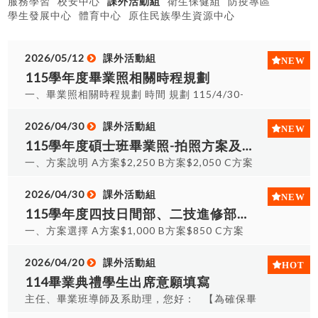
服務學習
校安中心
課外活動組
衛生保健組
防疫專區
學生發展中心
體育中心
原住民族學生資源中心
2026/05/12
課外活動組
115學年度畢業照相關時程規劃
一、畢業照相關時程規劃 時間 規劃 115/4/30-
115/5/20 Google表單填寫回覆 115/4/30-
115/5/29 假日收費時段: 115/5/16(六) 09:00-
2026/04/30
課外活動組
16:00 115/5/17(日) 09:00-12:00 其餘假日時段 皆
115學年度碩士班畢業照-拍照方案及費用說明
無收取 費用收取（請各班先行代收費用，收齊後至
一、方案說明 A方案$2,250 B方案$2,050 C方案
課外活動組繳交） 115/9/18- 115/9/20 (暫定) 學
$1,900 碩士服一套(租) 團體照 無 分組小團照、個
(碩)士個人照、團照拍攝（依實際調查增列拍攝時
人形象照 無 無 A方案$2,250畢業全餐$750+押金
2026/04/30
課外活動組
程） 1.時間截止後將與廠商確認任服裝件數，若超
$1,500：碩士服一套(租)、團體照、證件照、分組
115學年度四技日間部、二技進修部、四技進修部畢業照-拍照方案及費用說明
過時程填覆表單，無法及時與廠商加服裝件數，將
小團照、個人形象照 B方案$2,050-單租碩士服
一、方案選擇 A方案$1,000 B方案$850 C方案
影響到該班級能否拍攝團照。 2.若費用無法於規定
$400+押金$1,500+拍攝團體照$100+8*10護貝團
$700 學士服一套(租) 團體照 無 分組小團照、個人
時程收齊，或是特殊情況需提早拿取服裝，請主動
體照$50：碩士服一套(租)、團體照 C方案$1,900單
形象照 無 無 A方案$1,000畢業全餐$500+押金
2026/04/20
課外活動組
聯繫課外活動組。 二、學(碩)士照相關費用-請參閱
租碩士服$400+押金$1,500：碩士服一套(租) 二、
$500：學士服一套(租)、團體照、證件照、分組小
114畢業典禮學生出席意願填寫
課外活動組官網最新消息 學士照連結：
照片內容詳細說明 1、白底證件照：現場拍攝完即
團照、個人形象照 B方案$850單租學士服$200+押
https://student.hust.edu.tw/act?
主任、畢業班導師及系助理，您好： 【為確保畢
挑片，拍三擇一精修，提供電子檔案及輸出精修後
金$500+拍攝團體照$100+8*10護貝團體照$50：
type=detail&item=9&isEn=0&custom=24880 碩
業典禮座位安排順利進行，敬請務必填寫出席意願