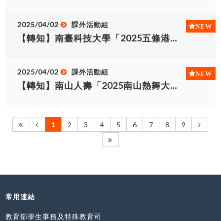
名單 機械工程系 工業工程與管理系 電機工程系 電
表。本調查將作為座位編排之主要依據，未填寫者
子工程系 資訊網路技術系 企業經營管理系 人力資
將無法保留座位，敬請見諒。】 網
2025/04/02
課外活動組
源管理與發展系 行銷與流通管理系 資訊管理系 應
址: https://forms.gle/Ae9kC1gv8rZXv15f6 ※另
【轉知】南臺科技大學「2025五條港原創流行音樂比賽」
用英語系 應用日語系 數位媒體設計系 觀光與遊憩
請協助轉知同學告知參加親友因校內停車位有限，
管理系
請盡量搭乘大眾交通前至本校；當天進入校園之車
輛將進行交通管制。 ※113學年度畢業獎項名單已
2025/04/02
課外活動組
公告於學務處生活輔導組官網。 注意事項 1.受獎畢
【轉知】南山人壽「2025南山熱舞大賽」
業生須於當日8:30-9:20參加彩排預演，缺席採排之
受獎者則不予以上台領獎。 2.受獎之畢業生典禮當
天須著正式的服裝，且須穿著學士(碩士)服，請勿穿
拖鞋、涼鞋、短褲…等較不正式服裝，當日如未穿著
1
2
3
4
5
6
7
8
9
學士(碩士)服之畢業生不規劃上台受獎。 若有任何
疑問或需協助之處，敬請洽詢課外組郭子綺小姐
6233。
常用連結
教育部學生事務及特殊教育司