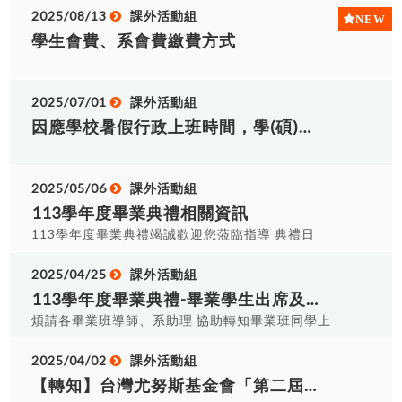
年11月21日（五）；假日-114年11月22日
服、配件將依規定賠償金額課除押金，衣服、配件
時程表進行班級學(碩)士團照拍攝，記得著學(碩)士
2025/08/13
課外活動組
（六）。 ◎拍攝時間：平日13：00~14：30、假日
賠償金額如下表。 配件 學士帽 帽鈕 帽穗 披肩 黑
服出席拍照，並請於該班級拍攝時間(提前20分)至
學生會費、系會費繳費方式
10：00~11：20 ◎拍攝地點：松月書室前側廣場
袍 領帶 整套遺失 金額 $200 $50 $50 $200 $300
服務台報到進行拍攝準備。 ◎雨天備案：移至A棟
(若有異動將另行公告) ◎拍攝集合地點：C棟小舞台
$100 $500
穿堂拍攝 ※各班拍攝時程表，請自行參閱
與探索攀岩牆中間(當天會架設帳棚) ※請依照班級
(114.10.29修訂)
時程表進行班級學(碩)士團照拍攝，記得著學(碩)士
2025/07/01
課外活動組
服出席拍照，並請於該班級拍攝時間(提前20分)至
因應學校暑假行政上班時間，學(碩)士服暑假歸還時程為7月1日至7月31日(週一至週四)上午9時至下午16時。逾時將不再受理
服務台報到進行拍攝準備。 ◎雨天備案：移至A棟
穿堂拍攝 ※各班拍攝時程表，請自行參閱
2025/05/06
課外活動組
113學年度畢業典禮相關資訊
113學年度畢業典禮竭誠歡迎您蒞臨指導 典禮日
期：114年06月07日(星期六) 彩排時間：08時30分
至09時20分 校園集合入場：09時20分至09時55分
2025/04/25
課外活動組
典禮時間：10時00分至12時00分典禮地點：崇禮
113學年度畢業典禮-畢業學生出席及觀禮親友調查，敬請畢業班導師及系助理協助轉知畢業生
堂 【113學年度畢業典禮相關資訊連結】 畢業典禮
煩請各畢業班導師、系助理 協助轉知畢業班同學上
相關注意事項 畢業典禮邀請卡 (封面)／(內文) 畢業
網填報回覆『113學年度畢業典禮-畢業學生出席及
典禮程序規劃表 典禮會場座位圖 各畢業班領證教室
觀禮親友出席』調查表，敬請於4月28日(一)前完成
2025/04/02
課外活動組
表 集合地點規劃 畢業班學士(碩)服歸還作業說明 畢
填報作業，以利後續座位之規劃。【為確保畢業典
【轉知】台灣尤努斯基金會「第二屆三零行動家」
業生受獎順序及梯次 雨天備案 各系畢業獎項出席
禮座位安排順利進行，敬請務必填寫出席意願調查