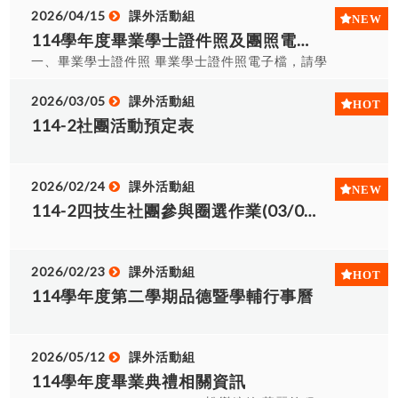
兩吋照片8張、一寸照片8張。 2、團體照：與校長
學士服一套(租)、團體照 C方案$700單租學士服
士照連結： https://student.hust.edu.tw/act?
調查表。本調查將作為座位編排之主要依據，未填
2026/04/15
課外活動組
及校內師長一起拍攝6張(正式照3張+生活照3張)，
$200+押金$500：學士服一套(租) 二、照片內容詳
type=detail&item=9&isEn=0&custom=24881
寫者將無法保留座位，敬請見諒。】 請各位師長再
114學年度畢業學士證件照及團照電子檔資訊公告
提供電子檔案及洗出一張護貝紙本團體照。 3、分
細說明 1、白底證件照：現場拍攝完即挑片，拍三
三、學士照方案調查請至Google試算表填寫，以利
次協助轉知，並於5月24日(日)前完成填報作業，以
組小團照(戶外)：僅提供電子檔案。 4、個人形象照
一、畢業學士證件照 畢業學士證件照電子檔，請學
擇一精修，提供電子檔案及輸出精修後兩吋照片8
後續規劃 1.碩士班：
利議事準備。 【請務必確實填報是否會出席畢業
(戶外) ：僅提供電子檔案。 三、碩士服尺寸參考(主
生掃描發放之學士照信封內所附之小卡QR Code下
張、一寸照片8張。 2、團體照：與校長及校內師長
https://docs.google.com/spreadsheets/d/15gNzZh68DuQ
典禮以及觀禮親友出席人數】 網
要依身高選擇尺寸) S號 160公分以下 肩寛相同 M號
載檔案。 二、畢業班團照、小團照、生活照 各班畢
2026/03/05
課外活動組
一起拍攝6張(正式照3張+生活照3張)，提供電子檔
kI-HOeRZ7CAOMVxPB4--87pUWvFG4/edit?
址:https://forms.gle/k5ydmZGDiUYqVTo78 若
170公分以下 L號 175公分以下 XL號 176公分以上
業團照、小團照及生活照電子檔，請各班點選班級
114-2社團活動預定表
案及洗出一張護貝紙本團體照。 3、分組小團照：
usp=sharing 2.四技日間部：
有任何疑問或需協助之處，敬請洽詢課外組。 敬
2L號 體重90公斤以上+180公分以下 ●各班級統計
連結下載(如下表所示)。 1.四技日間數媒四甲 2.四
僅提供電子檔案。 4、個人形象照(戶外) ：僅提供
https://docs.google.com/spreadsheets/d/1YTfRj2XCqnw
祝 教安 課外活動組 敬上
回報之尺寸及選擇方案相關連結(填寫時請登入學校
技日間觀光四甲 3.四技日間資管四甲 4.四技日間企
電子檔案。 三、學士服尺寸參考(主要依身高選擇尺
TtEu-bYV7_0MEKMTK1qLRjHj0oNENEQ/edit?
信箱填寫)
管四甲 5.四技日間人資四甲 6.四技日間電機四甲 7.
寸) S號 160公分以下 肩寛相同 M號 170公分以下 L
2026/02/24
課外活動組
usp=sharing 3.四技進修部：
●https://docs.google.com/spreadsheets/d/15gNzZh68Du
四技日間電機三乙 8.四技日間電子四乙 9.四技日間
號 175公分以下 XL號 176公分以上 2L號 體重90公
https://docs.google.com/spreadsheets/d/1sp-
114-2四技生社團參與圈選作業(03/02 08:00~03/12 15:00)
kI-HOeRZ7CAOMVxPB4--87pUWvFG4/edit?
機械四甲 10.四技日間機械(智車組)四丙 11.四技日
斤以上+180公分以下 ●各班級統計回報之尺寸及選
ACrFsUqufsu2wa-11xu6ZKqASf-
usp=sharing #######注意事項######## 1、調
間工管四乙 12.四技日間工管四丙 13.四技日間工管
擇方案相關連結(填寫時請登入學校信箱填寫) ●四技
wQs1JkENeuBLY/edit?usp=sharing 4.二技進修
查時間為即日起至115/5/20截止。 2、請各班代表
四戊 14.四技進修行流四甲 15.四技進修企管四甲
日間部：
部：
2026/02/23
課外活動組
先行向有意願購買之同學代收其費用，課外組會開
16.四技進修企管四乙 17.四技進修電機四甲 18.二
https://docs.google.com/spreadsheets/d/1YTfRj2XCqnw
https://docs.google.com/spreadsheets/d/1XxVzig8rIX
立收據給各班代表。 3、碩士服歸還於6月畢業典禮
114學年度第二學期品德暨學輔行事曆
技企管二甲 19.二技資管二甲 20.二技應日二甲 21.
TtEu-bYV7_0MEKMTK1qLRjHj0oNENEQ/edit?
17j8mQQ/edit?usp=sharing ※如有修改以課外組
結束後開始歸還，並退還押金$1,500。 4、歸還時
二技應日二乙 22.二技機械二乙 23.二技工管二甲
usp=sharing ●四技進修部：
最新公告為主 課外活動組 敬上
若有缺失衣服、配件將依規定賠償金額課除押金，
24.二技電機二甲 25.人資碩二甲 26.精密機械碩二
https://docs.google.com/spreadsheets/d/1sp-
衣服、配件賠償金額如下表。 配件 帽子 披肩 黑袍
甲 27.精實碩二甲 28.精實在職碩二甲
2026/05/12
課外活動組
ACrFsUqufsu2wa-11xu6ZKqASf-
整套遺失 金額 $200 $800 $500 $1,500
wQs1JkENeuBLY/edit?usp=sharing ●二技進修
114學年度畢業典禮相關資訊