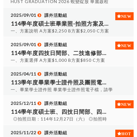
部：
HUST GRADUATION 2026 蛻變綻放 華麗啟程
https://docs.google.com/spreadsheets/d/1XxVzig8rIX
114 學年度畢業典禮 誠摯邀您蒞臨 TIME &
17j8mQQ/edit?usp=sharing #######注意事項
DATE115年06月13日 (星期六) 10:00 - 12:10
2025/09/01
課外活動組
######## 1、調查時間為即日起至115/5/20截
LOCATION修平科技大學 ‧ 崇禮堂 (HUST 2026)
114學年度碩士班畢業照-拍照方案及費用說明
止。 2、請各班代表先行向有意願購買之同學代收
🎓 典禮程序與重要資訊連結 畢業典禮注意事項 畢
一、方案說明 A方案$2,250 B方案$2,050 C方案
其費用，課外組會開立收據給各班代表。 3、學士
業典禮程序規劃 典禮會場座位圖(6/8) 各班集合地
$1,900 碩士服一套(租) 團體照 無 分組小團照、個
服歸還於6月畢業典禮結束後開始歸還，並退還押金
點暨領證教室表 集合入場規劃 畢業生受獎順序
人形象照 無 無 A方案$2,250畢業全餐$750+押金
2025/09/01
課外活動組
$500。 4、歸還時若有缺失衣服、配件將依規定賠
(6/8) 學士/碩士服歸還 ☔ 雨天備案資訊 📩 邀請卡
$1,500：碩士服一套(租)、團體照、證件照、分組
114學年度四技日間部、二技進修部、四技進修部畢業照-拍照方案及費用說明
償金額課除押金，衣服、配件賠償金額如下表。
下載： 正面下載 內頁下載 🏆 各系畢業獎項出席名
小團照、個人形象照 B方案$2,050-單租碩士服
一、方案選擇 A方案$1,000 B方案$850 C方案
配件 學士帽 帽鈕 帽穗 披肩 黑袍 領帶 整套遺失 金
單
$400+押金$1,500+拍攝團體照$100+8*10護貝團
$700 學士服一套(租) 團體照 無 分組小團照、個人
額 $200 $50 $50 $200 $300 $100 $500
體照$50：碩士服一套(租)、團體照 C方案$1,900單
形象照 無 無 A方案$1,000畢業全餐$500+押金
2025/04/11
課外活動組
租碩士服$400+押金$1,500：碩士服一套(租) 二、
$500：學士服一套(租)、團體照、證件照、分組小
113學年度畢業學士證件照及團照電子檔資訊公告
照片內容詳細說明 1、白底證件照：現場拍攝完即
團照、個人形象照 B方案$850單租學士服$200+押
一、畢業學士證件照 畢業學士證件照電子檔，請學
挑片，拍三擇一精修，提供電子檔案及輸出精修後
金$500+拍攝團體照$100+8*10護貝團體照$50：
生掃描發放之學士照信封內所附之小卡QR Code下
兩吋照片8張、一寸照片8張。 2、團體照：與校長
學士服一套(租)、團體照 C方案$700單租學士服
載檔案。 二、畢業班團照 各班畢業團照電子檔，請
2025/12/11
課外活動組
及校內師長一起拍攝6張(正式照3張+生活照3張)，
$200+押金$500：學士服一套(租) 二、照片內容詳
各班點選班級連結下載(如下表所示)。 1.精實生產
114學年度碩士班、四技日間部、四技進修部暨二技進修部畢業班學(碩)士照拍攝時程-補拍時程
提供電子檔案及洗出一張護貝紙本團體照(照片由6
細說明 1、白底證件照：現場拍攝完即挑片，拍三
管理碩士班 2.電機工程碩士班 3.人力資源管理與發
張照片中全班統一挑一張)。 3、分組小團照(戶
◎拍照日期：114年12月27日（六） ◎拍照時
擇一精修，提供電子檔案及輸出精修後兩吋照片8
展碩士班二年甲班 4.人力資源管理與發展碩士班二
外)：僅提供電子檔案。 4、個人形象照(戶外) ：僅
間：13:00~15:00 ◎拍攝集合地點：C0109(個人
張、一寸照片8張。 2、團體照：與校長及校內師長
年乙班 5.四技日間部機械工程四年甲班 6.四技日間
提供電子檔案。 三、碩士服尺寸參考(主要依身高選
證件照)、C0110走廊(班級生活照) ※請依照時程表
2025/11/22
課外活動組
一起拍攝6張(正式照3張+生活照3張)，提供電子檔
部機械工程(智車組技優專班)四年丙班 7.四技日間