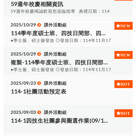
擇尺寸) S號 160公分以下 肩寛相同 M號 170公分以
規定時間進行拍攝，提醒學生記得著學(碩)士服出席
59週年校慶相關資訊
案及洗出一張護貝紙本團體照(照片由6張照片中全
部機械工程(智慧車輛組)四年丁班 8.四技日間部機
下 L號 175公分以下 XL號 176公分以上 2L號 體重
拍照 ※本次為最後拍攝日，日後將不再進行補拍
班統一挑一張)。 3、分組小團照：僅提供電子檔
59週年校慶竭誠歡迎您蒞臨指導 典禮日期：114
械工程(智慧車輛組)四年戊班 9.四技日間部資訊網
90公斤以上+180公分以下 ●各班級統計回報之尺寸
※拍攝時程表，請自行參閱
案。 4、個人形象照(戶外) ：僅提供電子檔案。
年12月06日(六) 典禮時間：09時00分至10時40分
路技術四年甲班 10.四技日間部行銷與流通管理四年
及選擇方案相關連結(填寫時請登入學校信箱填寫)
三、學士服尺寸參考(主要依身高選擇尺寸) S號 160
典禮地點：國際會議廳(A0410) 【59週年校慶邀
2025/10/29
課外活動組
甲班 11.四技日間部資訊管理四年甲班 12.四技日間
●https://docs.google.com/spreadsheets/d/1huFG-
公分以下 肩寛相同 M號 170公分以下 L號 175公分
請卡】 邀請卡封面 邀請卡內頁 【59週年校慶相
114學年度碩士班、四技日間部、四技進修部暨二技進修部畢業班學(碩)士照拍攝時程-部分修正
部應用日語四年甲班 13.四技日間部數位媒體設計四
92RgCr2G8qdm_x-
以下 XL號 176公分以上 2L號 體重90公斤以上
關資訊連結】 慶祝大會-程序規劃表 慶祝大會-座位
年甲班 14四技日間部觀光與遊憩管理四年甲班 15.
●學士服、碩士服發放 ◎發放日期：114年11月17
Us_91rm0z65WtNQD2dYC5SM/edit?
+180公分以下 ●各班級統計回報之尺寸及選擇方案
圖 校慶邀請卡-封面 校慶邀請卡-內頁 校慶各項活動
二技進修部機械工程二年甲班 16.二技進修部工業工
日（一）至114年11月22日（六） ◎發放地點：
usp=sharing #######注意事項######## 1、請
相關連結(填寫時請登入學校信箱填寫) ●四技日間
導覽圖 校慶當日各項活動內容 校慶園遊會攤位配置
程與管理二年甲班 17.二技進修部電機工程二年甲班
C0109【請以班級為單位至課外活動組領取】 ●個
2025/10/29
課外活動組
各班代表先行向有意願購買之同學代收其費用，班
部：
圖 校園行車路線指引
18.二技進修部企業經營管理二年甲班 19.二技進修
人證件照及班級生活照 ◎拍照日期：平日-114年11
級代表收齊後請於拍照當日繳交至課外組，課外組
複製-114學年度碩士班、四技日間部、四技進修部暨二技進修部畢業班學(碩)士照拍攝時程
https://docs.google.com/spreadsheets/d/1QIwwi3gLG9L
部企管二技營區專班二年乙班 20.二技進修部資訊管
月21日（五）、11月24日（一）；假日-114年11
會開立收據給各班代表。 2、碩士服歸還於6月畢業
●學士服、碩士服發放 ◎發放日期：114年11月17
usp=sharing ●四技進修部：
理二年甲班 21.二技進修部應用英語二年甲班 22.二
月22日（六）。 ◎拍照時間：08:00~12:00、
典禮結束後開始歸還，並退還押金$1,500。 3、歸
日（一）至114年11月22日（六） ◎發放地點：
https://docs.google.com/spreadsheets/d/1JR-
技進修部應用日語二年甲班 23.四技進修部機械工程
13:00~17:00 ◎拍攝集合地點：C0109(個人證件
還時若有缺失衣服、配件將依規定賠償金額課除押
C0109【請以班級為單位至課外活動組領取】 ●個
2025/09/23
課外活動組
Bu73Nv9Q24SbGmCl1HCz7AVNVZpGtvne5xOsb6bU/edi
四年甲班 24.四技進修部工業工程與管理四年甲班
照)、C0110走廊(班級生活照) ※請依照班級時程表
金，衣服、配件賠償金額如下表。 配件 帽子 披肩
人證件照及班級生活照 ◎拍照日期：平日-114年11
usp=sharing ●二技進修部：
114-1社團活動預定表
25.四技進修部企業經營管理四年甲班 26.四技進修
進行個人證件照及班級生活照，提醒學生記得著學
黑袍 整套遺失 金額 $200 $800 $500 $1,500
月21日（五）、11月24日（一）；假日-114年11
https://docs.google.com/spreadsheets/d/1GHNdtHKSF
部企業經營管理系(營區班)四年乙班 27.四技進修部
(碩)士服出席拍照 ●團體照 ◎拍攝日期：平日-114
月22日（六）。 ◎拍照時間：08:00~12:00、
usp=sharing #######注意事項######## 1、請
行流系休閒事業組四年甲班
年11月21日（五）；假日-114年11月22日
13:00~17:00 ◎拍攝集合地點：C0109(個人證件
各班代表先行向有意願購買之同學代收其費用，班
2025/09/03
課外活動組
（六）。 ◎拍攝時間：平日13：00~14：10、假日
照)、C0110走廊(班級生活照) ※請依照班級時程表
級代表收齊後繳交至課外組，課外組會開立收據給
114-1四技生社團參與圈選作業(09/12 09:00~09/22 15:30)
10：00~11：30 ◎拍攝地點：松月書室前側廣場
進行個人證件照及班級生活照，提醒學生記得著學
各班代表。 2、學士服歸還於6月畢業典禮結束後開
(若有異動將另行公告) ◎拍攝集合地點：C棟小舞台
(碩)士服出席拍照 ●團體照 ◎拍攝日期：平日-114
始歸還，並退還押金$500。 3、歸還時若有缺失衣
與探索攀岩牆中間(當天會架設帳棚) ※請依照班級