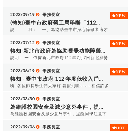
2023/09/19
學務長室
(轉知)臺中市政府勞工局舉辦「112年身心障礙者營隊職場體驗」，請踴躍參加
說 明： 一、為協助臺中市身心障礙者適才
適性投入職場，縮短就業摸索期，勞工局辦理身心
障礙者營隊職場體驗活動，由事業單位主管或現場
2023/07/12
學務長室
人員擔任講師，介紹職場環境、工作性質與內容，
轉知-新北市政府為協助視覺功能障礙學生畢業後就業資訊
並讓身心障礙者實際體驗與操作，使參與體驗者充
說明： 一、依據新北市政府112年7月7日新北府勞
分了解職場性質、特性及核心職能，同時安排專業
輔字第1121269846號函辦理。 二、另依身心障礙
講師帶領身障者探索職涯興趣、瞭解就業市場趨勢
者權益保障法第46條之1第1項規定，政府機關
2023/06/19
學務長室
及認識職場基本概念(如履歷撰寫、面試技巧等)。
（構）及公營事業自行或委託辦理諮詢性電話服務
轉知 - 臺中市政府 112 年度低收入戶、中低收入戶具工作能力者及經濟弱勢之失業勞工就業促進講座
二、參加對象為設籍或實際居住於本市，年滿15
工作，電話值機人數在10人以上者，除法規另有規
嗨~各位師長學生們大家好 暑假到囉~~~~ 相信許多
歲以上且領有身心障礙者手冊或證明之高中職2年級
定外，應進用視覺功能障礙者達電話值機人數十分
學生都會去打工 由於求職詐騙的情況很多，以下轉
以上及大專院校大4在學學生，為確保各校身障生參
之一以上。 三、經查衛生福利部於新北市設有113
貼相關訊息鼓勵學生報名參與，給予就業知能的提
2023/03/30
學務長室
加權益，以有就業需求之應屆畢業生為優先，請於
保護專線職缺，符合資格之視障應屆畢業生及校友
升 活動說明 : 一、近幾年因疫情衝擊對弱勢族群影
為維護校園安全及減少意外事件，提醒同學注意下列事項~
報名期限內以e-mail傳送報名表(e-mail:
若有求職意願，可逕洽新北市政府勞工局，或由學
響更甚，許多面臨失業、減班或部分工時縮減等問
codoco2002@yahoo.com.tw)，並來電確認(04-
為維護校園安全及減少意外事件，提醒同學注意下
校提供名單，俾利推介輔導進用。
題，這當中不少是家中主要經濟來源者因而沒有收
23580655陳小姐)，因參與名額有限，勞工局依報
列事項~ 交通安全教育，牢記路口安全口訣：慢、
入，面臨著突發性的經濟困境，而貧窮也伴隨著債
名順序決定錄取名單。 報名表及相關流程(詳情請
看、停。 勿點選不明簡訊網址，慎防詐騙，並提高
2022/09/06
學務長室
務議題更是雪上加霜，因此，若不了解後疫情時代