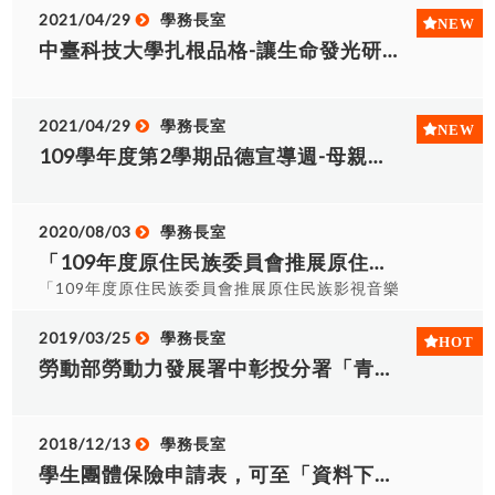
2021/04/29
學務長室
中臺科技大學扎根品格-讓生命發光研討會，歡迎本校學務人員及教師 (含導師)報名參與。
2021/04/29
學務長室
109學年度第2學期品德宣導週-母親節感恩活動
2020/08/03
學務長室
「109年度原住民族委員會推展原住民族影視音樂文化創意產業補助案」10月1日起開始受理申請
「109年度原住民族委員會推展原住民族影視音樂
文化創意產業補助案」10月1日起開始受理申請 原
住民族委員會為促進原住民族電影、電視及音樂文
2019/03/25
學務長室
化創意產業之發展，及鼓勵原住民族影視及音樂文
勞動部勞動力發展署中彰投分署「青年就業旗艦計畫」
化創意人才，製作具原住民族歷史、文化、藝術內
涵及市場價值之作品，賡續辦理明(109)年原住民族
影視音樂文化創意產業補助計畫。 109年度計畫自
2018/12/13
學務長室
108年10月1日起至10月31日止受理申請，受理計
學生團體保險申請表，可至「資料下載區」下載使用
畫類型包括原住民族電影片劇本開發、新製原住民