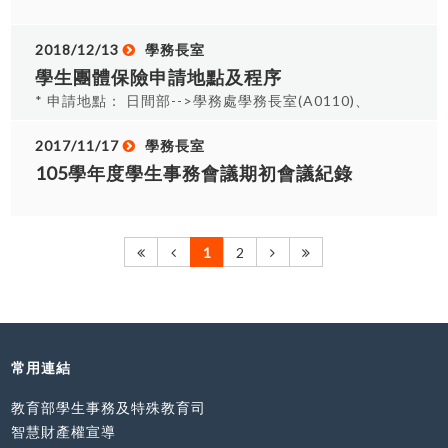
族電視節目、現有電視節目新增原住民族相關單
元、原住民族紀錄片製作及行銷、原住民族音樂創
2018/12/13
學務長室
作錄製及行銷以及原住民族影視及音樂作品創意行
學生團體保險申請地點及程序
銷等六項，補助金額自新臺幣60萬至300萬元，歡
迎有志於原住民族影視音樂創作的朋友踴躍提案，
* 申請地點： 日間部-->學務處學務長室(A0110)、
並請詳閱本補助相關規定，於期限內提出申請。
進修部.產學/產業.在職專班-->生輔組、進修學院/
原民會表示，為鼓勵原住民族影視及音樂
進專-->進修學院辦公室 * 聯絡電話：04-
2017/11/17
學務長室
文化創意人才，製作具原住民族歷史、文化、藝術
24961100轉分機日間部--6209 進修部6213 進修
105學年度學生事務會議期初會議紀錄
內涵及市場價值之作品，自100年起開始推動「原
學院/進專6521 * 學生團體保險辦理流程 需要保險
住民族影視音樂文化創意產業」，至今已補助19部
給付-->至各學制辦理學保單位或至學保網頁下載申
原住民族紀錄片、11件原住民族電影片劇本開發、
請表填寫-->檢附申請表及相關資料--> 辦理學保單
19個原住民族電視節目製作、近80張原住民族音樂
1
2
位登錄資料與蓋章-->每週禮拜四保險公司人員到校
專輯。另外，獲補助者將有參與本會每年舉辦之
收理賠資料-->保險公司審核無誤--> 匯款至同學帳
「Taiwan PASIWALI Festival（原住民族國際音樂
戶-->並用簡訊通知同學核賠。 * 若休學預繳保費，
節）」演出機會。 自109年度起，為因應「原
欲申請理賠可利用親送或郵寄方式申請，請郵寄至
住民族語言發展法」第24條「中央及地方主管機關
台中市大里區工業路11號 學務長室收，並註 名申請
應協助、獎勵及補助電影、電視、廣告及廣播使用
學生團體保險。 * 申請保險小叮嚀 1.申請保險請攜
常用連結
原住民族語言播出」之規定，鼓勵製作原住民族電
帶學生證。 2.若<醫生診斷書>及<醫療費用收據>為
影、電視、紀錄片及音樂專輯等作品使用原住民族
教育部學生事務及特殊教育司
影印本，請至就診醫院蓋<醫院證明章>。 3.申請學
語言，於108年7月24日增列「使用原住民族語言比
生若<未滿20歲>，申請書需請法定代理人簽名。 4.
智慧財產權宣導