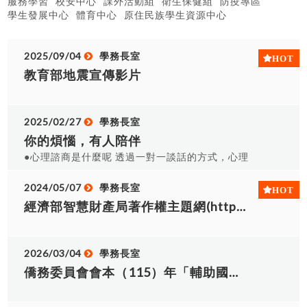
服務學習
校安中心
課外活動組
衛生保健組
防疫專區
學生發展中心
體育中心
原住民族學生資源中心
2025/09/04
學務長室
教育部地震宣傳影片
2025/02/27
學務長室
你的煩惱，有人陪伴
●心理諮商是什麼呢 透過一對一談話的方式，心理
師會協助你探索與釐清困擾，幫助你對自己有更多
了解，進而對困擾有不同感覺或產生改變的機會。
2024/05/07
學務長室
不論是人際、情感、家庭、生涯、情緒壓力或身心
經濟部智慧財產局著作權主題網(https://topic.tipo.gov.tw/copyright-tw/np-440-301.html)提供學生查閱，以避免...
疾病等，生活中難免會有感到困擾的時刻，預約心
理諮商讓心理師陪伴你聊聊吧! ★心理諮商申請：
1.線上預約：學生資訊系統(SIS)→[我的學習]→[學
2026/03/04
學務長室
生發展諮詢系統]進行申請。 2.實體預約：至學發中
僑務委員會會本（115）年「輔助國內大專院校及民間團體赴東南亞僑校志願服務作業計畫」，請查照協助轉知及鼓勵所屬系所及志工服務社團即日起至4月15日止踴躍組隊申請...
心(東魯樓E0110室)填寫紙本申請單。