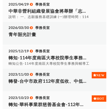
2025/04/29
學務長室
中華非營利組織發展協會將舉辦「志願服務基礎訓練及志願服務特殊訓練-社會福利類」，請代為轉知 貴單位學生及志工人員，並鼓勵其踴躍參加，詳如說明。
說明： 一、志願服務基礎訓練 (一)辦理時間：114
年5月17日(星期六) 09：00~16：40 (二)報名方
式：採網路報名(www.chinesenpo.org.tw)，點選
2026/03/30
學務長室
「活動專區」→「志工培訓專區」→「【志工培
青年韶光計畫
訓】 114.5.17(星期六) 志願服務基礎教育訓練」進
行報名。二、志願服務特殊訓練(社會福利類) (一)辦
理時間：114年5月18日(星期日) 09：00~16：40
2025/12/19
學務長室
(二)報名方式：採網路報名
轉知-114年度南區大專校院學生事務與輔導工作績優學務人員特輯
(www.chinesenpo.org.tw)，點選「活動專區」
轉知公告-114年度南區大專校院學生事務與輔導工
→「志工培訓專區」→「【志工培訓】 114.5.18 志
作績優學務人員特輯─「信念~傳遞生命的感動」節
願服務特殊教育訓練-社會福利類」進行報名。 三、
錄目錄等部分內容。
2023/11/03
學務長室
辦理地點：大里區大新活動中心一樓會議室
https://student.hust.edu.tw/service/shareFile/getFile.ph
轉發-台中市政府112年度低收、中低收入戶具工作能力者及經濟弱勢之失業勞工就業促進講座
id=131612
2023/10/23
學務長室
轉知-華科事業群慈善基金會-112年聽障學生獎學金申請辦法