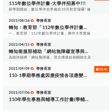
點選連結)
警覺。 參加聚會活動時，務必提高警覺並且不隨意
111年數位學伴計畫-大學伴招募中!!!
之就業市場趨勢及不熟悉就業資源網絡等等原因，
接受陌生人的物品及飲料。 參與登山或山野教育活
新學期開始，數位學伴也準備在10月初登場囉! 修
導致再次投入就業市場困難；以辦理一系列就業促
動時，應審慎評估，做好充分準備。 遇緊急重大事
平學伴計畫從95年開始服務至今 每學期都有許多偏
進講座、職場參訪，協助本市低收入戶及中低收入
件或需學校協處之事件請撥校安專線
鄉學童，等待與新的哥哥姊姊們見面🧡 透過每週定
2022/08/26
學務長室
戶中有工作能力、經濟弱勢之求職者順利就業。
0424923963。
時、定點，1對1視訊課程再加一點點客製化教材 縮
轉知：教育部「112年數位學伴計畫」夥伴大學實施計畫，即日起至10/20日止開放申請！
二、課程資訊： 日期 時間 項目 講座主題 授課講師
短城鄉數位落差提升偏鄉學童的學習動機，落實大
上課地點 7/4 (二) 13:00-17:00 4小時 就業 知能 求
一、教育部「112年數位學伴計畫」夥伴大學實施
學社會服務的價值。 從0開始學習，只要你/妳有意
職就業防騙及勞動權益 李美玉律師/財團法人法律服
計畫開放申請中，歡迎有意協助或申請該計畫之師
願、有熱情，即使是大一新鮮人，也絕對沒問題! 大
務金金會台中分會 中港新航道2樓夾層會議室 (台中
長於期限內備齊文件函報教育部。二、數位學伴計
2022/04/15
學務長室
學伴招募Join us! 學伴福利: 每堂課90分鐘可領獎
市西屯區工業區一路2巷3號) 7/12 (三) 8:30-12:30
畫採一校一計畫之申請模式，因111年計畫目前仍
轉知衛服部補助「網站無障礙宣導與推廣活動」歡迎對無障礙網頁設計議題有興趣之師生參考。
助金504元 抵免校內/外服務學習時數 全勤服務證書
4小時 就業 知能 職場壓力釋放暨 疫後飯店人才需求
執行中（計畫主持人：姜文忠副教授），若有意申
為能持續將「網站無障礙」理念傳達給相關師生及
免費參加相見歡活動 如有相關問題請洽圖資處
李宜蓉心理師 賀緹酒店人資 賀緹酒店 (台中市太平
請之師長，敬請於10/5前與學務處陳冠妤(#7031)
工作同仁，共創無障礙的網路環境，依計畫假各大
A303找學伴陳助理，或透過修平學伴官方line詢
區育賢路286號) 三、報名資訊： (一)報
聯絡，亦請師長事先了解數位學伴計畫基本作業並
專院校、高中職以下學校辦理講座或相關課程之機
2021/09/09
學務長室
問。 報名詳情&聯絡方式請點連結：
名資格：臺中市政府112年列冊控管之低收入戶及
共擬相關計畫書，以利本案於10/20前完成計畫申
會，由社團法人台灣數位有聲書推展學遴派視障電
110-1學期學務處因應疫情各項應變措施公告
https://linktr.ee/etutorbyhust104
中低收入戶具工作能力求職者及其家屬、經濟弱勢
請事宜。三、數位學伴申請公告連結：
腦講師與學校師生共同研討「網站無障礙」相關議
之失業勞工。 (二)執行單位：中華民國幸福家庭促
https://etutor.moe.gov.tw/
題，辦理時間為111年4月至11月期間。 申請辦
進協會 (三)聯絡資訊：電話：(04) 23580989 聯絡
法，請點我
2021/07/06
學務長室
人： 陳小姐、林小姐 相關詳細資訊網址如下：
https://1catchjob.taichung.gov.tw/detail.aspx?
110年學生事務與輔導工作計畫(學輔經費)公告
act=2610