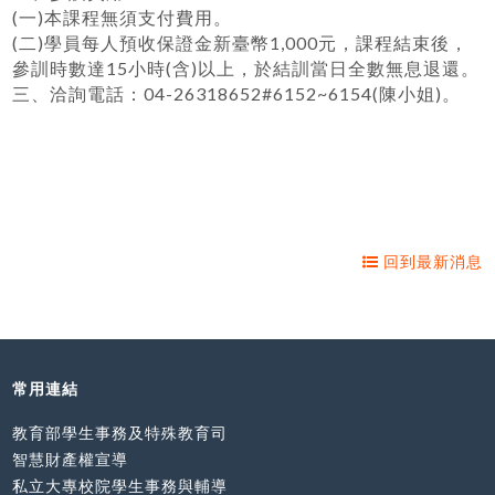
(一)本課程無須支付費用。
(二)學員每人預收保證金新臺幣1,000元，課程結束後，
參訓時數達15小時(含)以上，於結訓當日全數無息退還。
三、洽詢電話：04-26318652#6152~6154(陳小姐)。
回到最新消息
常用連結
教育部學生事務及特殊教育司
智慧財產權宣導
私立大專校院學生事務與輔導