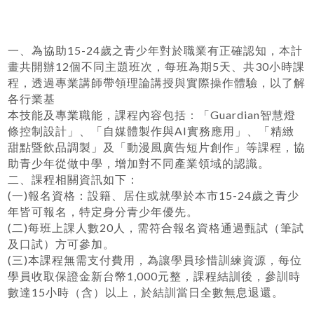
一、為協助15-24歲之青少年對於職業有正確認知，本計
畫共開辦12個不同主題班次，每班為期5天、共30小時課
程，透過專業講師帶領理論講授與實際操作體驗，以了解
各行業基
本技能及專業職能，課程內容包括：「Guardian智慧燈
條控制設計」、「自媒體製作與AI實務應用」、「精緻
甜點暨飲品調製」及「動漫風廣告短片創作」等課程，協
助青少年從做中學，增加對不同產業領域的認識。
二、課程相關資訊如下：
(一)報名資格：設籍、居住或就學於本市15-24歲之青少
年皆可報名，特定身分青少年優先。
(二)每班上課人數20人，需符合報名資格通過甄試（筆試
及口試）方可參加。
(三)本課程無需支付費用，為讓學員珍惜訓練資源，每位
學員收取保證金新台幣1,000元整，課程結訓後，參訓時
數達15小時（含）以上，於結訓當日全數無息退還。