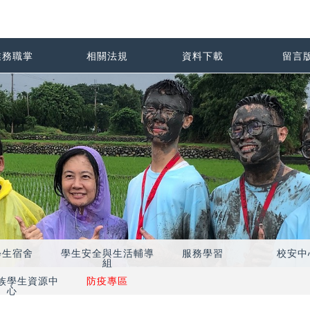
業務職掌
相關法規
資料下載
留言
學生宿舍
學生安全與生活輔導
服務學習
校安中
組
族學生資源中
防疫專區
心