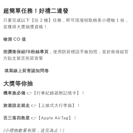
超簡單任務！好禮二連發
只要完成以下【任 2 種】任務，即可現場領取精美小禮物 1 份，
並獲得大獎抽獎資格！
檢測 CO 值
按讚衛保組FB粉絲專頁
，使用防菸標語手板拍照，並於衛保組官
方貼文留言拒菸宣誓
填寫線上菸害認知問卷
大獎等你抽
機車族必備
👉【行車紀錄器附記憶卡】！
旅遊說走就走
👉【上掀式大行李箱】！
丟三落四救星
👉【Apple AirTag】！
(小禮物數量有限，送完為止！)