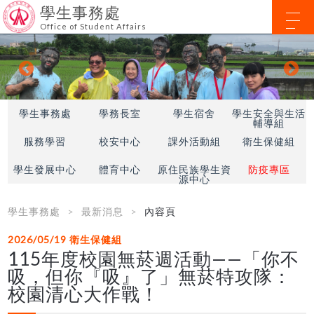
學生事務處
Office of Student Affairs
學生事務處
學務長室
學生宿舍
學生安全與生活
輔導組
服務學習
校安中心
課外活動組
衛生保健組
學生發展中心
體育中心
原住民族學生資
防疫專區
源中心
學生事務處
最新消息
內容頁
2026/05/19
衛生保健組
115年度校園無菸週活動——「你不
吸，但你『吸』了」無菸特攻隊：
校園清心大作戰！