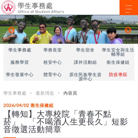
學生事務處
Office of Student Affairs
學生事務處
學務長室
學生宿舍
學生安全與生活
輔導組
服務學習
校安中心
課外活動組
衛生保健組
學生發展中心
體育中心
原住民族學生資
防疫專區
源中心
學生事務處
最新消息
內容頁
2026/04/02
衛生保健組
【轉知】大專校院「青春不點
菸」、「不喝酒人生更長久」短影
音徵選活動簡章