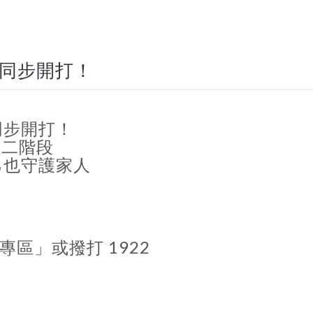
苗同步開打！
苗同步開打！
起第二階段
己也守護家人
區」或撥打 1922