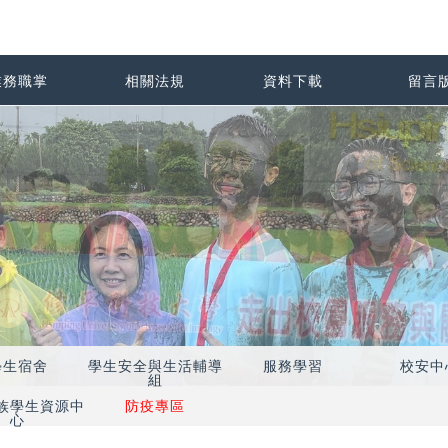
業務職掌
相關法規
資料下載
留言
學生宿舍
學生安全與生活輔導
服務學習
校安中
組
族學生資源中
防疫專區
心