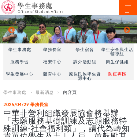
學生事務處
Office of Student Affairs
學生事務處
學務長室
學生宿舍
學生安全與生活
輔導組
服務學習
校安中心
課外活動組
衛生保健組
學生發展中心
體育中心
原住民族學生資
防疫專區
源中心
學生事務處
最新消息
內容頁
2025/04/29
學務長室
中華非營利組織發展協會將舉辦
「志願服務基礎訓練及志願服務特
殊訓練-社會福利類」，請代為轉知
貴單位學生及志工人員，並鼓勵其