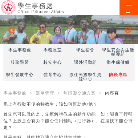
學生事務處
Office of Student Affairs
學生事務處
學務長室
學生宿舍
學生安全與生活
輔導組
服務學習
校安中心
課外活動組
衛生保健組
學生發展中心
體育中心
原住民族學生資
防疫專區
源中心
學生事務處
選單管理
無障礙交通方案
內容頁
系上有行動不便的特教生，該如何幫助他/她？
首先您可以做的是，先瞭解特教生的動作功能，如：能否平行移
位？上肢是否有力？能否使用輔助（助行器）、在攙扶下能否行
走？
越是瞭解，越能找到適合的協助方式唷！