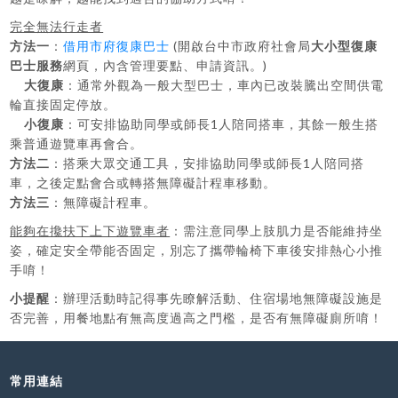
完全無法行走者
方法一
：
借用市府復康巴士
(開啟台中市政府社會局
大小型復康
巴士服務
網頁，內含管理要點、申請資訊。)
大復康
：通常外觀為一般大型巴士，車內已改裝騰出空間供電
輪直接固定停放。
小復康
：可安排協助同學或師長1人陪同搭車，其餘一般生搭
乘普通遊覽車再會合。
方法二
：搭乘大眾交通工具，安排協助同學或師長1人陪同搭
車，之後定點會合或轉搭無障礙計程車移動。
方法三
：無障礙計程車。
能夠在攙扶下上下遊覽車者
：需注意同學上肢肌力是否能維持坐
姿，確定安全帶能否固定，別忘了攜帶輪椅下車後安排熱心小推
手唷！
小提醒
：辦理活動時記得事先瞭解活動、住宿場地無障礙設施是
否完善，用餐地點有無高度過高之門檻，是否有無障礙廁所唷！
常用連結