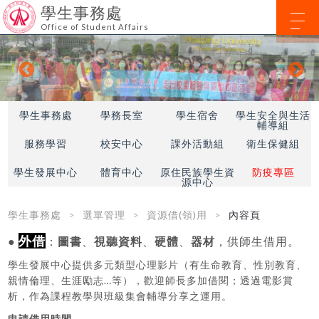
學生事務處
Office of Student Affairs
學生事務處
學務長室
學生宿舍
學生安全與生活
輔導組
服務學習
校安中心
課外活動組
衛生保健組
學生發展中心
體育中心
原住民族學生資
防疫專區
源中心
學生事務處
選單管理
資源借(領)用
內容頁
外借
●
：
圖書
、
視聽資料
、
硬體
、
器材
，供師生借用。
學生發展中心提供多元類型心理影片（有生命教育、性別教育、
親情倫理、生涯勵志…等），歡迎師長多加借閱；透過電影賞
析，作為課程教學與班級集會輔導分享之運用。
申請借用時間