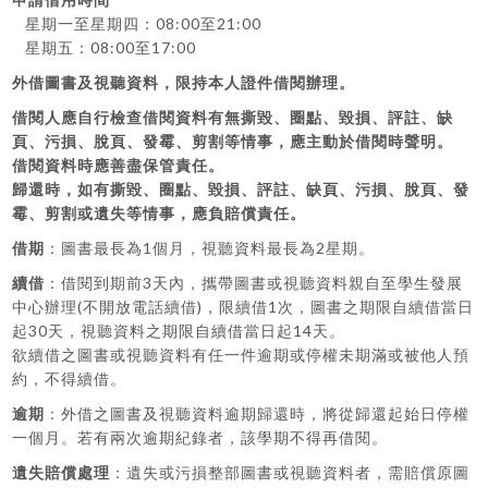
星期一至星期四：08:00至21:00
星期五：08:00至17:00
外借圖書及視聽資料，限持本人證件借閱辦理。
借閱人應自行檢查借閱資料有無撕毀、圈點、毀損、評註、缺
頁、污損、脫頁、發霉、剪割等情事，應主動於借閱時聲明。
借閱資料時應善盡保管責任。
歸還時，如有撕毀、圈點、毀損、評註、缺頁、污損、脫頁、發
霉、剪割或遺失等情事，應負賠償責任。
借期
：圖書最長為1個月，視聽資料最長為2星期。
續借
：借閱到期前3天內，攜帶圖書或視聽資料親自至學生發展
中心辦理(不開放電話續借)，限續借1次，圖書之期限自續借當日
起30天，視聽資料之期限自續借當日起14天。
欲續借之圖書或視聽資料有任一件逾期或停權未期滿或被他人預
約，不得續借。
逾期
：外借之圖書及視聽資料逾期歸還時，將從歸還起始日停權
一個月。若有兩次逾期紀錄者，該學期不得再借閱。
遺失賠償處理
：遺失或污損整部圖書或視聽資料者，需賠償原圖